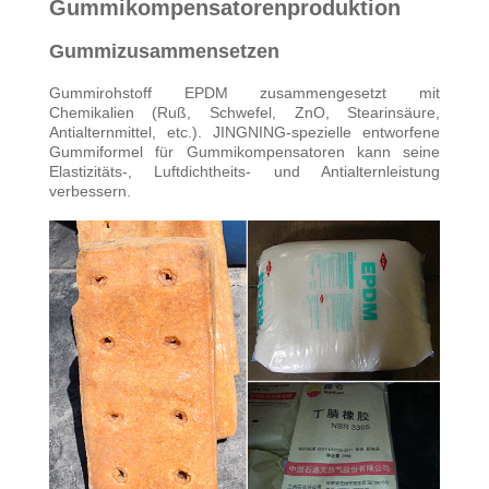
AUSFLUG
Gummikompensatorenproduktion
Gummizusammensetzen
QUALITÄTSKONTROLLE
Gummirohstoff EPDM zusammengesetzt mit
Chemikalien (Ruß, Schwefel, ZnO, Stearinsäure,
Antialternmittel, etc.). JINGNING-spezielle entworfene
TRETEN
Gummiformel für Gummikompensatoren kann seine
Elastizitäts-, Luftdichtheits- und Antialternleistung
SIE
verbessern.
MIT
UNS
IN
VERBINDUNG
NACHRICHTEN
FORDERN