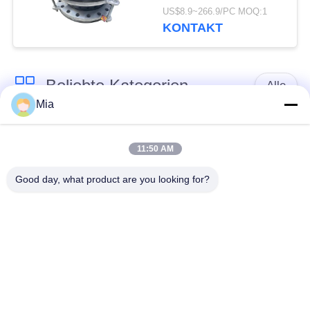
Hersteller
US$8.9~266.9/PC MOQ:1
Expansionskompensatoren
KONTAKT
Beliebte Kategorien
Alle
Mia
Gummidehnfuge des
Verlegte Dehnfuge
einzelnen Bereichs
11:50 AM
Good day, what product are you looking for?
epdm
Doppelter Bereich-
Gummidehnfuge
Gummidehnfuge
Metallumsponnener
SchnabeltierRückschlagventil
Schlauch
Verringerte