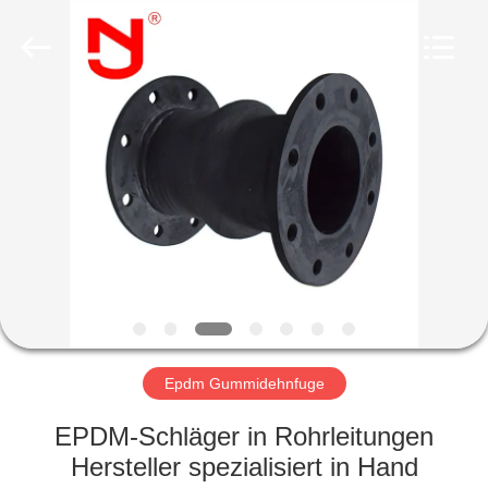
Shanghai
Songjiang
Jingning
Shock
Absorber
Co.,Ltd..
All
Rights
HAUS
Reserved.
PRODUKTE
VR
SHOW
ÜBER
UNS
Epdm Gummidehnfuge
EPDM-Schläger in Rohrleitungen
FABRIK-
Hersteller spezialisiert in Hand