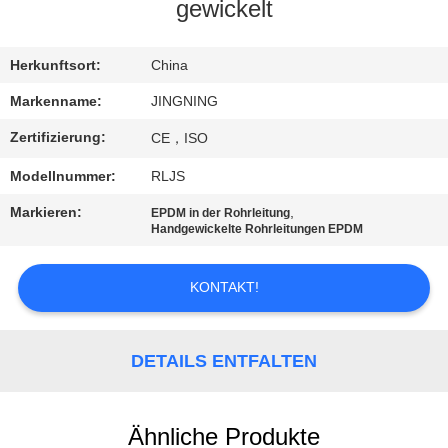
AUSFLUG
gewickelt
QUALITÄTSKONTROLLE
Herkunftsort:
China
Markenname:
JINGNING
TRETEN
Zertifizierung:
CE，ISO
SIE
Modellnummer:
RLJS
MIT
Markieren:
,
EPDM in der Rohrleitung
UNS
Handgewickelte Rohrleitungen EPDM
IN
KONTAKT!
VERBINDUNG
NACHRICHTEN
DETAILS ENTFALTEN
FORDERN
Ähnliche Produkte