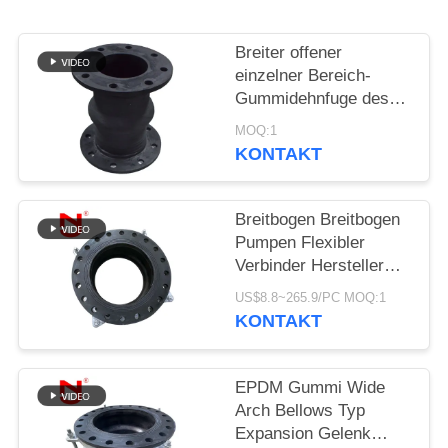
SIE EIN
ZITAT
Breiter offener
einzelner Bereich-
Gummidehnfuge des
SITEMAP
Bogen-DN15
MOQ:1
KONTAKT
DATENSCHUTZRICHTLINIE
Breitbogen Breitbogen
Pumpen Flexibler
Verbinder Hersteller
Spezialisiert
US$8.8~265.9/PC MOQ:1
Kundenspezifisch
KONTAKT
EPDM Gummi Wide
Arch Bellows Typ
Expansion Gelenk