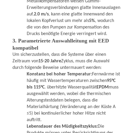
Metallkompensatoren weisen Gummi-
Erweiterungsverbindungen glatte Innenauslagen
auf.
2.0 m/s
, kann eine glatte Innenwand den
lokalen Kopfverlust um mehr als
5%
, wodurch
die von den Pumpen zur Kompensation des
Drucks benötigte Energie verringert wird.
3. Parametrierte Auswahlleitung mit EED
kompatibel
Um sicherzustellen, dass die Systeme über einen
Zeitraum von
15-20 Jahre
Zyklus, muss die Auswahl
durch folgende Beweise untermauert werden:
Konstanz bei hoher Temperatur:
Fernwärme ist
häufig mit Wassertemperaturen zwischen
95°C
bis 115°C
. überhitzte Wasserqualität
EPDM
muss
ausgewählt werden, wobei die thermischen
Alterungstestdaten belegen, dass die
Materialhärtung (Veränderung an der Küste A
≤5) bei kontinuierlicher hoher Hitze nicht
auftritt.
Lebensdauer des Müdigkeitszyklus:
Die