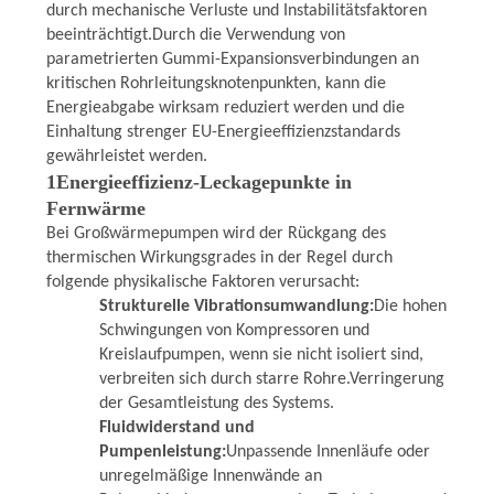
SIE EIN
durch mechanische Verluste und Instabilitätsfaktoren
beeinträchtigt.Durch die Verwendung von
ZITAT
parametrierten Gummi-Expansionsverbindungen an
kritischen Rohrleitungsknotenpunkten, kann die
SITEMAP
Energieabgabe wirksam reduziert werden und die
Einhaltung strenger EU-Energieeffizienzstandards
gewährleistet werden.
DATENSCHUTZRICHTLINIE
1Energieeffizienz-Leckagepunkte in
Fernwärme
Bei Großwärmepumpen wird der Rückgang des
thermischen Wirkungsgrades in der Regel durch
folgende physikalische Faktoren verursacht:
Strukturelle Vibrationsumwandlung:
Die hohen
Schwingungen von Kompressoren und
Kreislaufpumpen, wenn sie nicht isoliert sind,
verbreiten sich durch starre Rohre.Verringerung
der Gesamtleistung des Systems.
Fluidwiderstand und
Pumpenleistung:
Unpassende Innenläufe oder
unregelmäßige Innenwände an