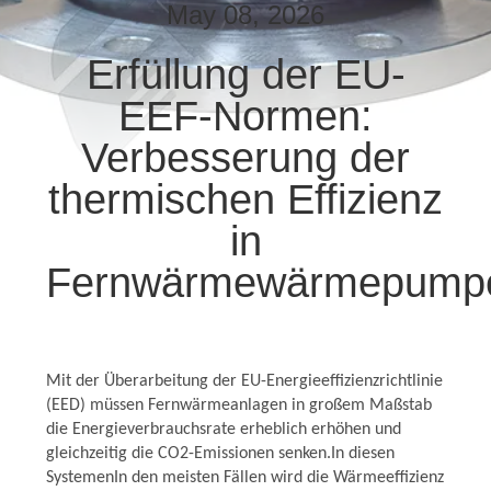
AUSFLUG
May 08, 2026
Erfüllung der EU-
QUALITÄTSKONTROLLE
EEF-Normen:
TRETEN
Verbesserung der
SIE
thermischen Effizienz
MIT
in
UNS
Fernwärmewärmepump
IN
VERBINDUNG
Mit der Überarbeitung der EU-Energieeffizienzrichtlinie
NACHRICHTEN
(EED) müssen Fernwärmeanlagen in großem Maßstab
die Energieverbrauchsrate erheblich erhöhen und
gleichzeitig die CO2-Emissionen senken.In diesen
FORDERN
SystemenIn den meisten Fällen wird die Wärmeeffizienz