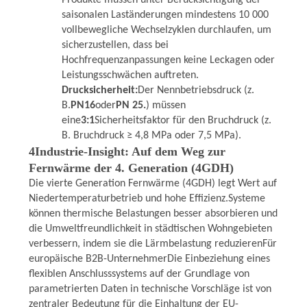
Produkte müssen unter Berücksichtigung der
saisonalen Laständerungen mindestens 10 000
vollbewegliche Wechselzyklen durchlaufen, um
sicherzustellen, dass bei
Hochfrequenzanpassungen keine Leckagen oder
Leistungsschwächen auftreten.
Drucksicherheit:
Der Nennbetriebsdruck (z.
B.
PN16
oder
PN 25.
) müssen
eine
3:1
Sicherheitsfaktor für den Bruchdruck (z.
B. Bruchdruck ≥ 4,8 MPa oder 7,5 MPa).
4Industrie-Insight: Auf dem Weg zur
Fernwärme der 4. Generation (4GDH)
Die vierte Generation Fernwärme (4GDH) legt Wert auf
Niedertemperaturbetrieb und hohe Effizienz.Systeme
können thermische Belastungen besser absorbieren und
die Umweltfreundlichkeit in städtischen Wohngebieten
verbessern, indem sie die Lärmbelastung reduzierenFür
europäische B2B-UnternehmerDie Einbeziehung eines
flexiblen Anschlusssystems auf der Grundlage von
parametrierten Daten in technische Vorschläge ist von
zentraler Bedeutung für die Einhaltung der EU-