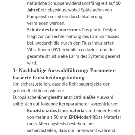
natürliche Schuppenwiderstandsfähigkeit auf.
10
Jahre
Betriebszyklus, wobei Spätstadien von
Pumpenstromspitzen durch Skalierung
vermieden werden.
Schutz des Laminarstroms:
Das glatte Design
trägt zur Aufrechterhaltung des Laminarflusses
bei, wodurch die durch den Fluss induzierten
Vibrationen (FIV) erheblich reduziert und der
gesamte strukturelle Lärm des Systems gesenkt
wird.
3- Nachhaltige Auswahlführung: Parameter-
basierte Entscheidungsfindung
Um sicherzustellen, dass die Rohrbauprojekte den
grünen Richtlinien wie der
Europäischen
Energieeffizienzrichtlinie
Die Auswahl
sollte sich auf folgende Kernparameter konzentrieren:
Konzistenz des Linermaterials:
mit einer Breite
von mehr als 50 mm,
EPDM
oder
IIR
Das Material
muss Alterungstests bestehen, um
sicherzustellen, dass die Innenwand während