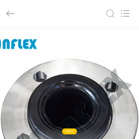
Shanghai
Songjiang
Jingning
Shock
Absorber
Co.,Ltd..
All
Rights
HAUS
Reserved.
PRODUKTE
VR
SHOW
ÜBER
UNS
FABRIK-
NEWS