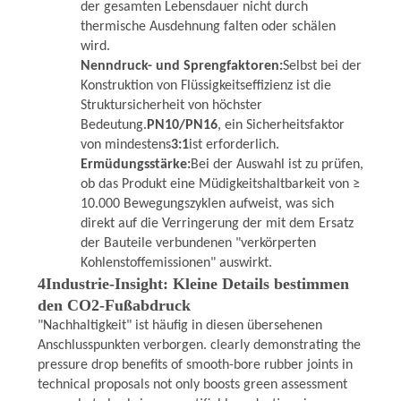
der gesamten Lebensdauer nicht durch
thermische Ausdehnung falten oder schälen
wird.
Nenndruck- und Sprengfaktoren:
Selbst bei der
Konstruktion von Flüssigkeits­effizienz ist die
Struktursicherheit von höchster
Bedeutung.
PN10/PN16
, ein Sicherheitsfaktor
von mindestens
3:1
ist erforderlich.
Ermüdungsstärke:
Bei der Auswahl ist zu prüfen,
ob das Produkt eine Müdigkeitshaltbarkeit von ≥
10.000 Bewegungszyklen aufweist, was sich
direkt auf die Verringerung der mit dem Ersatz
der Bauteile verbundenen "verkörperten
Kohlenstoffemissionen" auswirkt.
4Industrie-Insight: Kleine Details bestimmen
den CO2-Fußabdruck
"Nachhaltigkeit" ist häufig in diesen übersehenen
Anschlusspunkten verborgen. clearly demonstrating the
pressure drop benefits of smooth-bore rubber joints in
technical proposals not only boosts green assessment