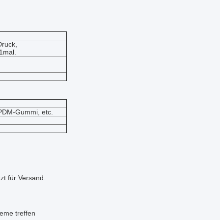
Druck,
1mal.
EPDM-Gummi, etc.
zt für Versand.
reme treffen