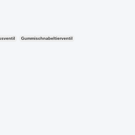
ssventil
Gummischnabeltierventil