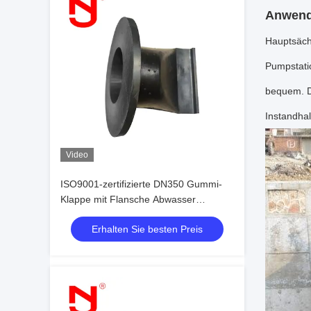
Anwen
Hauptsäch
Pumpstatio
bequem. De
Instandhal
Video
ISO9001-zertifizierte DN350 Gummi-
Klappe mit Flansche Abwasser
Abwasser-Duckbill-Checkventil mit
Erhalten Sie besten Preis
18month Garantie und 20Years
'Erfahrung