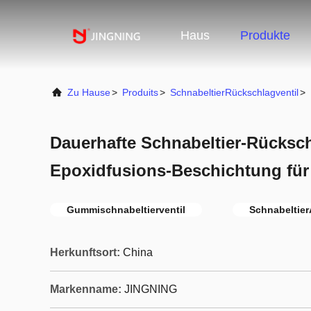
Haus
Produkte
Zu Hause
>
Produits
>
SchnabeltierRückschlagventil
>
Dauerhafte Schnabeltier-Rücksch
Epoxidfusions-Beschichtung für
Gummischnabeltierventil
Schnabeltier
Herkunftsort:
China
Markenname:
JINGNING