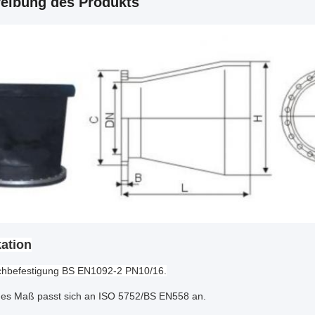
eibung des Produkts
kation
chbefestigung BS EN1092-2 PN10/16.
ches Maß passt sich an ISO 5752/BS EN558 an.