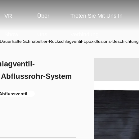
VR
Über
Treten Sie Mit Uns In
Show
Uns
Verbindung
Dauerhafte Schnabeltier-Rückschlagventil-Epoxidfusions-Beschichtung
lagventil-
 Abflussrohr-System
Abflussventil