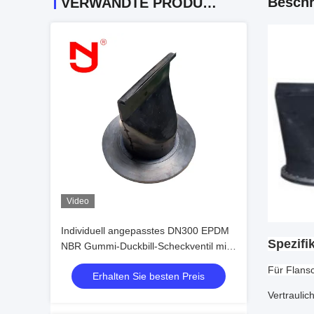
Beschr
VERWANDTE PRODUKTE
Video
Individuell angepasstes DN300 EPDM
Spezifi
NBR Gummi-Duckbill-Scheckventil mit
20 Jahren Erfahrung für
Für Flans
Erhalten Sie besten Preis
Abwasseranwendungen
Vertrauli