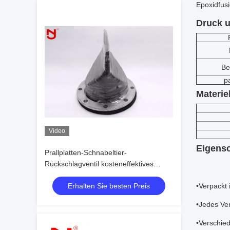
Epoxidfus
Druck 
Be
p
Materie
Video
Eigensc
Prallplatten-Schnabeltier-
Rückschlagventil kosteneffektives
Duckmouth formte für die Ableitung
Erhalten Sie besten Preis
•Verpackt 
des Abwassers
•Jedes Ven
•Verschied