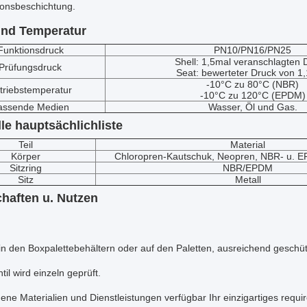
ionsbeschichtung.
und Temperatur
Funktionsdruck
PN10/PN16/PN25
Shell: 1,5mal veranschlagten 
Prüfungsdruck
Seat: bewerteter Druck von 1,
-10°C zu 80°C (NBR)
triebstemperatur
-10°C zu 120°C (EPDM)
assende Medien
Wasser, Öl und Gas.
lle hauptsächlichliste
Teil
Material
Körper
Chloropren-Kautschuk, Neopren, NBR- u. 
Sitzring
NBR/EPDM
Sitz
Metall
haften u. Nutzen
in den Boxpalettebehältern oder auf den Paletten, ausreichend geschüt
til wird einzeln geprüft.
ene Materialien und Dienstleistungen verfügbar Ihr einzigartiges requi