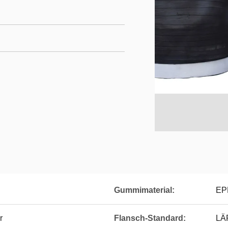
Gummimaterial:
EP
r
Flansch-Standard:
LÄR