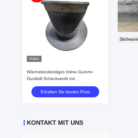
Stichwor
Video
Wärmebeständiges Inline-Gummi-
Duckbill-Scheckventil mit
Druckbewertungen von 1,0 Mpa und
Erhalten Sie besten Preis
1,6 Mpa in Schwarz
KONTAKT MIT UNS