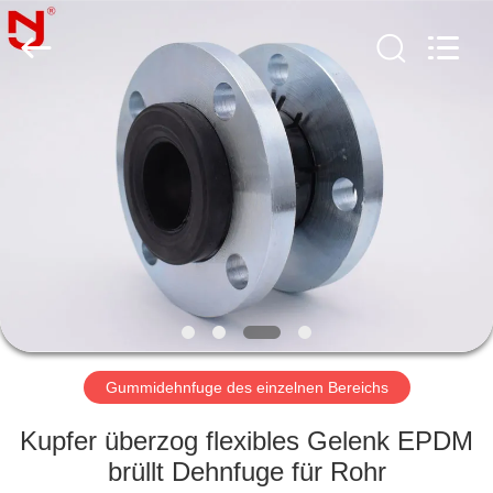
Shanghai
Songjiang
Jingning
Shock
Absorber
Co.,Ltd..
All
Rights
HAUS
Reserved.
PRODUKTE
VR
SHOW
ÜBER
UNS
Gummidehnfuge des einzelnen Bereichs
Kupfer überzog flexibles Gelenk EPDM
FABRIK-
brüllt Dehnfuge für Rohr