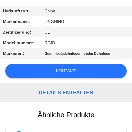
AUSFLUG
Herkunftsort:
China
QUALITÄTSKONTROLLE
Markenname:
JINGNING
Zertifizierung:
CE
TRETEN
Modellnummer:
RFJD
SIE
Markieren:
,
Gummibalgdehnfugen
epdm Dehnfuge
MIT
UNS
KONTAKT!
IN
VERBINDUNG
DETAILS ENTFALTEN
NACHRICHTEN
Ähnliche Produkte
FORDERN