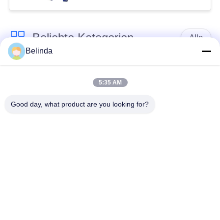
Beliebte Kategorien
Alle
Belinda
Gummidehnfuge des
Verlegte Dehnfuge
einzelnen Bereichs
5:35 AM
Good day, what product are you looking for?
epdm
Doppelter Bereich-
Gummidehnfuge
Gummidehnfuge
Metallumsponnener
SchnabeltierRückschlagventil
Schlauch
Verringerte
PTFE-Dehnfugen
Gummidehnfuge