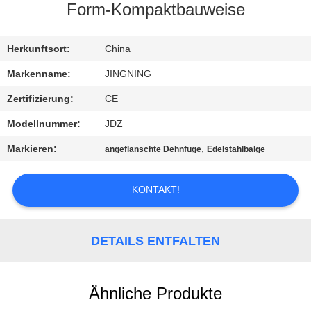
AUSFLUG
Form-Kompaktbauweise
QUALITÄTSKONTROLLE
Herkunftsort:
China
Markenname:
JINGNING
TRETEN
Zertifizierung:
CE
SIE
Modellnummer:
JDZ
MIT
Markieren:
,
angeflanschte Dehnfuge
Edelstahlbälge
UNS
IN
KONTAKT!
VERBINDUNG
DETAILS ENTFALTEN
NACHRICHTEN
FORDERN
Ähnliche Produkte