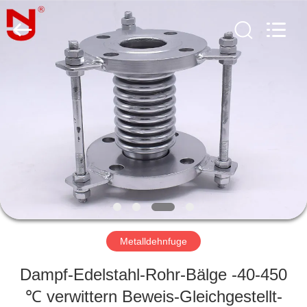
Shanghai
Songjiang
Jingning
Shock
Absorber
Co.,Ltd..
All
Rights
HAUS
Reserved.
PRODUKTE
VR
SHOW
ÜBER
UNS
Metalldehnfuge
Dampf-Edelstahl-Rohr-Bälge -40-450
FABRIK-
℃ verwittern Beweis-Gleichgestellt-