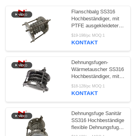
SIE EIN
ZITAT
Flanschbalg SS316
Hochbeständiger, mit
PTFE ausgekleideter,
SITEMAP
flexibler
$19-198/pc MOQ:1
Dehnungsverbinder
KONTAKT
DATENSCHUTZRICHTLINIE
Dehnungsfugen-
Wärmetauscher SS316
Hochbeständiger, mit
PTFE ausgekleideter,
$18-128/pc MOQ:1
flexibler Dehnungsfuge
KONTAKT
Dehnungsfuge Sanitär
SS316 Hochbeständige
flexible Dehnungsfuge
mit PTFE-Auskleidung