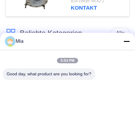
$19-198/pc MOQ:1
KONTAKT
Beliebte Kategorien
Alle
Mia
Gummidehnfuge des
Verlegte Dehnfuge
einzelnen Bereichs
5:54 PM
Good day, what product are you looking for?
epdm
Doppelter Bereich-
Gummidehnfuge
Gummidehnfuge
Metallumsponnener
SchnabeltierRückschlagventil
Schlauch
Verringerte
PTFE-Dehnfugen