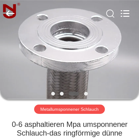
Shanghai
Songjiang
Jingning
Shock
Absorber
Co.,Ltd..
All
Rights
HAUS
Reserved.
PRODUKTE
VR
SHOW
ÜBER
UNS
Metallumsponnener Schlauch
0-6 asphaltieren Mpa umsponnener
FABRIK-
Schlauch-das ringförmige dünne