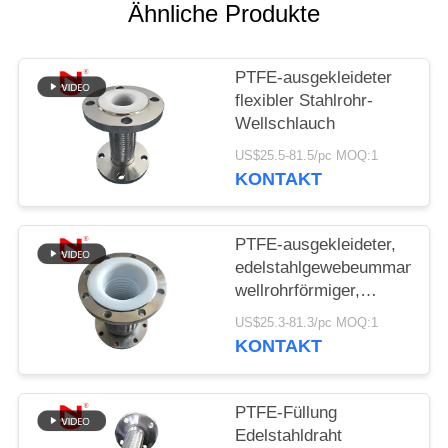
SIE EIN
Ähnliche Produkte
ZITAT
PTFE-ausgekleideter
SITEMAP
flexibler Stahlrohr-
Wellschlauch
US$25.5-81.5/pc MOQ:1
DATENSCHUTZRICHTLINIE
KONTAKT
PTFE-ausgekleideter,
edelstahlgewebeummantelter
wellrohrförmiger,
flexibler
US$25.3-81.3/pc MOQ:1
Verbindungsschlauch
KONTAKT
PTFE-Füllung
Edelstahldraht