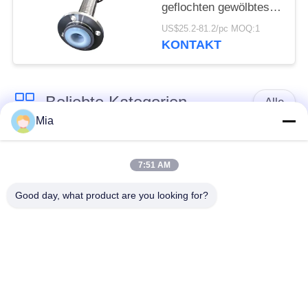
geflochten gewölbtes
geflochtenes flexibles
US$25.2-81.2/pc MOQ:1
Rohr
KONTAKT
Beliebte Kategorien
Alle
Mia
Gummidehnfuge des
Verlegte Dehnfuge
einzelnen Bereichs
7:51 AM
Good day, what product are you looking for?
epdm
Doppelter Bereich-
Gummidehnfuge
Gummidehnfuge
Metallumsponnener
SchnabeltierRückschlagventil
Schlauch