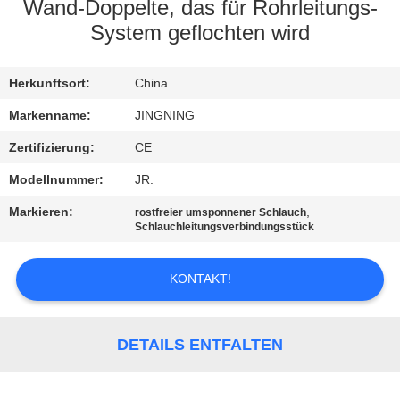
AUSFLUG
Wand-Doppelte, das für Rohrleitungs-
System geflochten wird
QUALITÄTSKONTROLLE
Herkunftsort:
China
TRETEN
Markenname:
JINGNING
SIE
Zertifizierung:
CE
MIT
Modellnummer:
JR.
UNS
Markieren:
,
rostfreier umsponnener Schlauch
Schlauchleitungsverbindungsstück
IN
VERBINDUNG
KONTAKT!
NACHRICHTEN
DETAILS ENTFALTEN
FORDERN