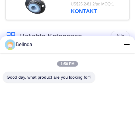
geflochtenes flexibles
US$25.2-81.2/pc MOQ:1
Rohr
KONTAKT
Beliebte Kategorien
Alle
Belinda
Gummidehnfuge des
Verlegte Dehnfuge
einzelnen Bereichs
1:58 PM
Good day, what product are you looking for?
epdm
Doppelter Bereich-
Gummidehnfuge
Gummidehnfuge
Metallumsponnener
SchnabeltierRückschlagventil
Schlauch
Verringerte
PTFE-Dehnfugen