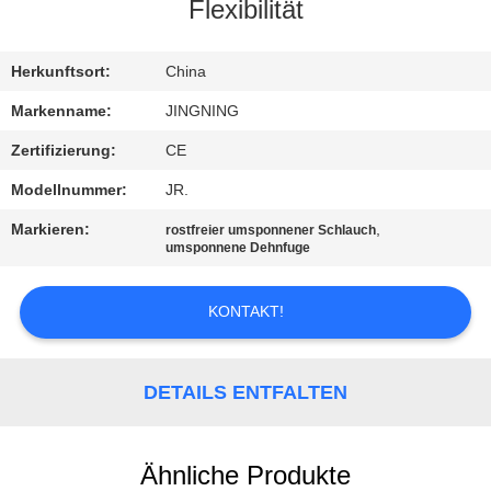
AUSFLUG
Flexibilität
QUALITÄTSKONTROLLE
Herkunftsort:
China
Markenname:
JINGNING
TRETEN
Zertifizierung:
CE
SIE
Modellnummer:
JR.
MIT
Markieren:
,
rostfreier umsponnener Schlauch
UNS
umsponnene Dehnfuge
IN
KONTAKT!
VERBINDUNG
NACHRICHTEN
DETAILS ENTFALTEN
FORDERN
Ähnliche Produkte