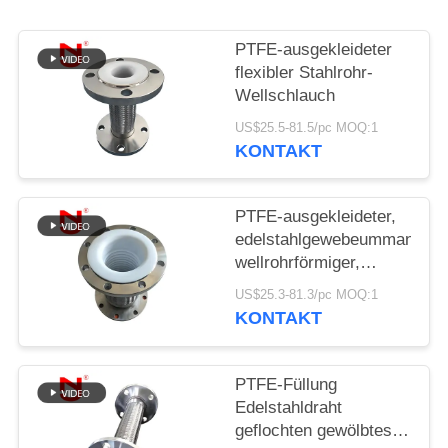
SIE EIN
ZITAT
PTFE-ausgekleideter
flexibler Stahlrohr-
Wellschlauch
SITEMAP
US$25.5-81.5/pc MOQ:1
KONTAKT
DATENSCHUTZRICHTLINIE
PTFE-ausgekleideter,
edelstahlgewebeummantelter
wellrohrförmiger,
flexibler
US$25.3-81.3/pc MOQ:1
Verbindungsschlauch
KONTAKT
PTFE-Füllung
Edelstahldraht
geflochten gewölbtes