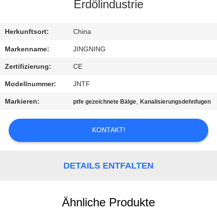
AUSFLUG
Erdölindustrie
QUALITÄTSKONTROLLE
Herkunftsort:
China
Markenname:
JINGNING
TRETEN
Zertifizierung:
CE
SIE
Modellnummer:
JNTF
MIT
Markieren:
,
ptfe gezeichnete Bälge
Kanalisierungsdehnfugen
UNS
IN
KONTAKT!
VERBINDUNG
DETAILS ENTFALTEN
NACHRICHTEN
Ähnliche Produkte
FORDERN