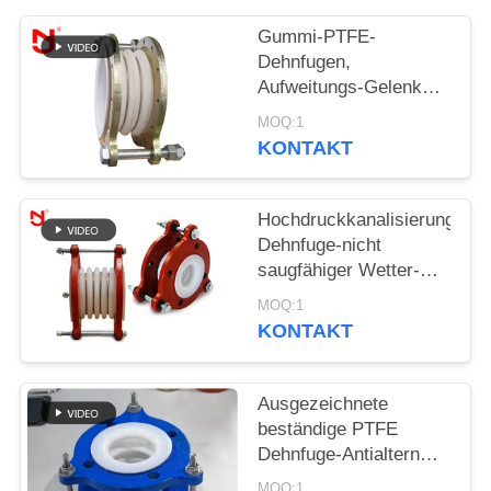
SIE EIN
Gummi-PTFE-
ZITAT
Dehnfugen,
Aufweitungs-Gelenk
SITEMAP
mit verzogenen
MOQ:1
Metallverbindungsstücken
KONTAKT
DATENSCHUTZRICHTLINIE
Hochdruckkanalisierungs-
Dehnfuge-nicht
saugfähiger Wetter-
Beweis für
MOQ:1
Erdölindustrie
KONTAKT
Ausgezeichnete
beständige PTFE
Dehnfuge-Antialtern
der Ermüdungs-mit
MOQ:1