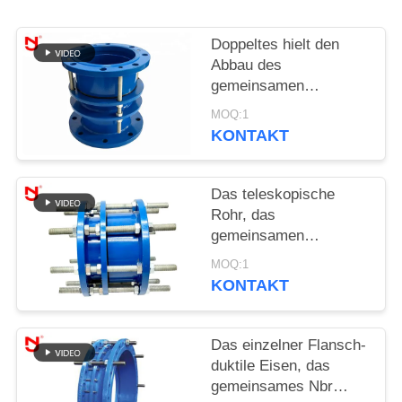
SIE EIN
ZITAT
Doppeltes hielt den
Abbau des
gemeinsamen
SITEMAP
Rostschutzkohlenstoffstahl-
MOQ:1
Materials mit
KONTAKT
DATENSCHUTZRICHTLINIE
Bolzenmuttern zurück
Das teleskopische
Rohr, das
gemeinsamen
Edelstahl-Körper
MOQ:1
abbaut, Roheisen-
KONTAKT
Expansion Dacromet-
Beschichtung
Das einzelner Flansch-
duktile Eisen, das
gemeinsames Nbr