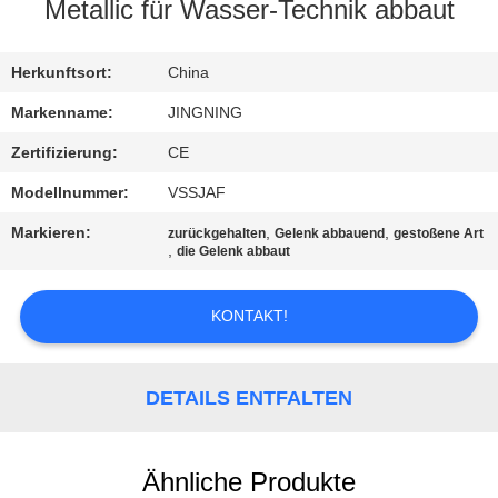
AUSFLUG
Metallic für Wasser-Technik abbaut
QUALITÄTSKONTROLLE
Herkunftsort:
China
Markenname:
JINGNING
TRETEN
Zertifizierung:
CE
SIE
Modellnummer:
VSSJAF
MIT
Markieren:
,
,
zurückgehalten
Gelenk abbauend
gestoßene Art
UNS
,
die Gelenk abbaut
IN
KONTAKT!
VERBINDUNG
NACHRICHTEN
DETAILS ENTFALTEN
FORDERN
Ähnliche Produkte