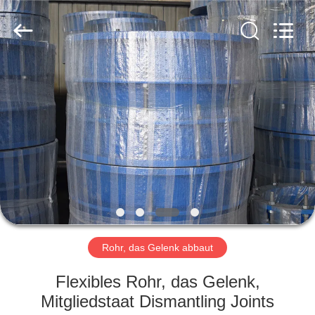
Shanghai
Songjiang
Jingning
Shock
Absorber
Co.,Ltd..
All
Rights
HAUS
Reserved.
PRODUKTE
VR
SHOW
ÜBER
UNS
Rohr, das Gelenk abbaut
Flexibles Rohr, das Gelenk,
FABRIK-
Mitgliedstaat Dismantling Joints