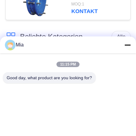
abbaut, ordnen eine
MOQ:1
Dichtungs-Bitumen-
KONTAKT
Malerei
Beliebte Kategorien
Alle
Mia
Gummidehnfuge des
Verlegte Dehnfuge
einzelnen Bereichs
11:15 PM
Good day, what product are you looking for?
epdm
Doppelter Bereich-
Gummidehnfuge
Gummidehnfuge
Metallumsponnener
SchnabeltierRückschlagventil
Schlauch
Verringerte
PTFE-Dehnfugen