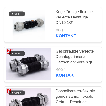
SIE EIN
ZITAT
Kugelförmige flexible
verlegte Dehnfuge
DN15 1/2“
SITEMAP
MOQ:1
KONTAKT
DATENSCHUTZRICHTLINIE
Geschraubte verlegte
Dehnfuge-innere
Haftschicht vereinigte
nahtloses NBR-
MOQ:1
Material
KONTAKT
Doppelbereich-flexible
gemeinsame, flexible
Gebrüll-Dehnfuge-