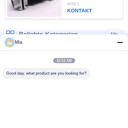
weibliche
MOQ:1
Gummiverbindung
KONTAKT
Beliebte Kategorien
Alle
Mia
Gummidehnfuge des
Verlegte Dehnfuge
einzelnen Bereichs
11:12 AM
Good day, what product are you looking for?
epdm
Doppelter Bereich-
Gummidehnfuge
Gummidehnfuge
Metallumsponnener
SchnabeltierRückschlagventil
Schlauch
Verringerte
PTFE-Dehnfugen