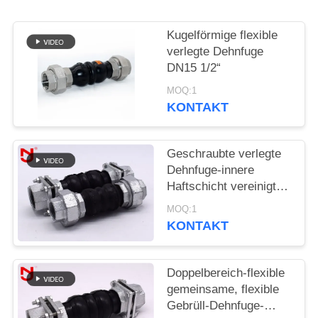
SIE EIN
ZITAT
Kugelförmige flexible
verlegte Dehnfuge
DN15 1/2“
SITEMAP
MOQ:1
KONTAKT
DATENSCHUTZRICHTLINIE
Geschraubte verlegte
Dehnfuge-innere
Haftschicht vereinigte
nahtloses NBR-
MOQ:1
Material
KONTAKT
Doppelbereich-flexible
gemeinsame, flexible
Gebrüll-Dehnfuge-