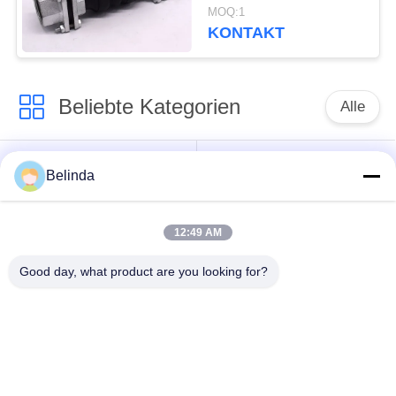
weibliche
MOQ:1
Gummiverbindung
KONTAKT
Beliebte Kategorien
Alle
Gummidehnfuge des
Verlegte Dehnfuge
Belinda
einzelnen Bereichs
12:49 AM
epdm
Doppelter Bereich-
Gummidehnfuge
Gummidehnfuge
Good day, what product are you looking for?
Metallumsponnener
SchnabeltierRückschlagventil
Schlauch
Verringerte
PTFE-Dehnfugen