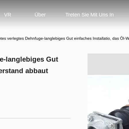
VR
Über
Treten Sie Mit Uns In
Show
Uns
Verbindung
es verlegtes Dehnfuge-langlebiges Gut einfaches Installatio, das Öl-
e-langlebiges Gut
derstand abbaut