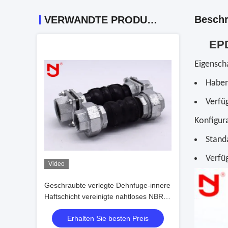
Beschr
VERWANDTE PRODUKTE
EPD
Eigensch
Haben
Verfü
Konfigur
Stand
Verfü
Video
Geschraubte verlegte Dehnfuge-innere
Haftschicht vereinigte nahtloses NBR-
Material
Erhalten Sie besten Preis