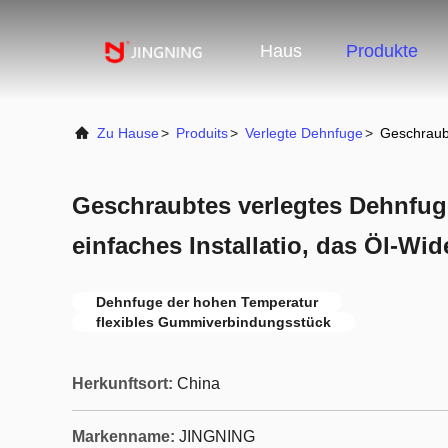
Haus
Produkte
Zu Hause
>
Produits
>
Verlegte Dehnfuge
>
Geschraubt
Geschraubtes verlegtes Dehnfug
einfaches Installatio, das Öl-Wi
Dehnfuge der hohen Temperatur
flexibles Gummiverbindungsstück
Herkunftsort:
China
Markenname:
JINGNING