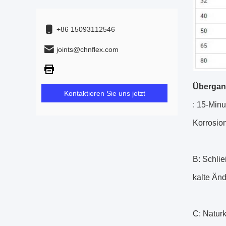
+86 15093112546
joints@chnflex.com
Übergan
Kontaktieren Sie uns jetzt
: 15-Minu
Korrosion
B: Schli
kalte Änd
C: Naturk