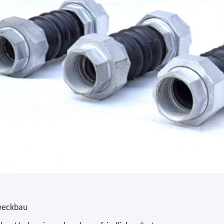
weckbau