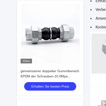
Einfa
Verbes
Anwen
Koste
Video
gemeinsamer doppelter Gummibereich
EPDM der Schrauben-10.0Mpa
verlegte Dehnfuge
Erhalten Sie besten Preis