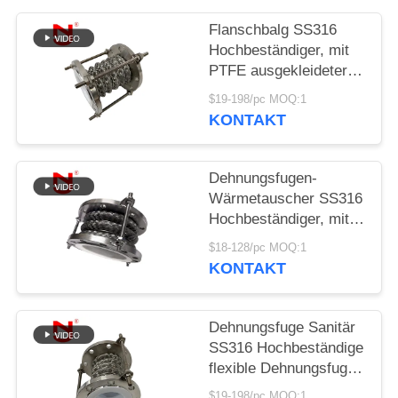
SIE EIN
Flanschbalg SS316
ZITAT
Hochbeständiger, mit
PTFE ausgekleideter,
SITEMAP
flexibler
$19-198/pc MOQ:1
Dehnungsverbinder
KONTAKT
DATENSCHUTZRICHTLINIE
Dehnungsfugen-
Wärmetauscher SS316
Hochbeständiger, mit
PTFE ausgekleideter,
$18-128/pc MOQ:1
flexibler Dehnungsfuge
KONTAKT
Dehnungsfuge Sanitär
SS316 Hochbeständige
flexible Dehnungsfuge
mit PTFE-Auskleidung
$19-198/pc MOQ:1