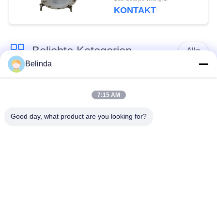
KONTAKT
Beliebte Kategorien
Alle
Belinda
Gummidehnfuge des
Verlegte Dehnfuge
einzelnen Bereichs
7:15 AM
Good day, what product are you looking for?
epdm
Doppelter Bereich-
Gummidehnfuge
Gummidehnfuge
Metallumsponnener
SchnabeltierRückschlagventil
Schlauch
Verringerte
PTFE-Dehnfugen
Gummidehnfuge