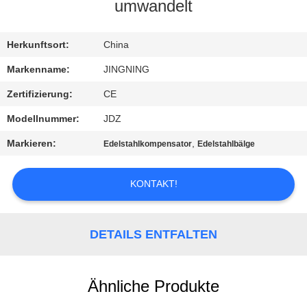
AUSFLUG
umwandelt
QUALITÄTSKONTROLLE
Herkunftsort:
China
Markenname:
JINGNING
TRETEN
Zertifizierung:
CE
SIE
Modellnummer:
JDZ
MIT
Markieren:
,
Edelstahlkompensator
Edelstahlbälge
UNS
IN
KONTAKT!
VERBINDUNG
DETAILS ENTFALTEN
NACHRICHTEN
Ähnliche Produkte
FORDERN