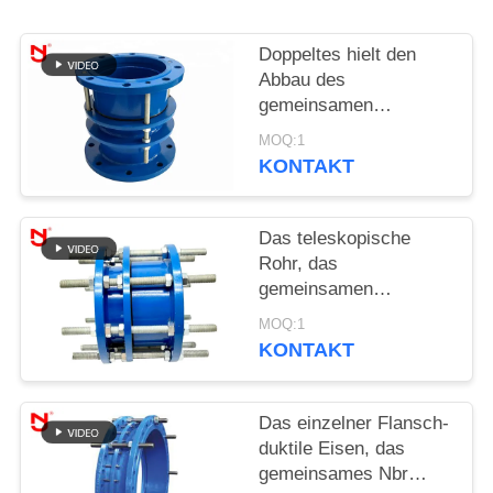
SIE EIN
ZITAT
Doppeltes hielt den
Abbau des
gemeinsamen
SITEMAP
Rostschutzkohlenstoffstahl-
MOQ:1
Materials mit
KONTAKT
DATENSCHUTZRICHTLINIE
Bolzenmuttern zurück
Das teleskopische
Rohr, das
gemeinsamen
Edelstahl-Körper
MOQ:1
abbaut, Roheisen-
KONTAKT
Expansion Dacromet-
Beschichtung
Das einzelner Flansch-
duktile Eisen, das
gemeinsames Nbr