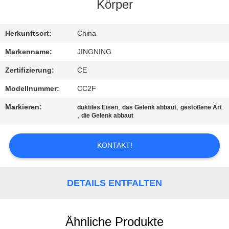
AUSFLUG
Körper
QUALITÄTSKONTROLLE
Herkunftsort:
China
Markenname:
JINGNING
TRETEN
Zertifizierung:
CE
SIE
Modellnummer:
CC2F
MIT
Markieren:
,
,
duktiles Eisen
das Gelenk abbaut
gestoßene Art
UNS
,
die Gelenk abbaut
IN
KONTAKT!
VERBINDUNG
NACHRICHTEN
DETAILS ENTFALTEN
FORDERN
Ähnliche Produkte