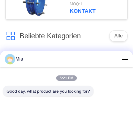
abbaut, ordnen eine
MOQ:1
Dichtungs-Bitumen-
KONTAKT
Malerei
Beliebte Kategorien
Alle
Gummidehnfuge des
Verlegte Dehnfuge
Mia
einzelnen Bereichs
5:21 PM
epdm
Doppelter Bereich-
Gummidehnfuge
Gummidehnfuge
Good day, what product are you looking for?
Metallumsponnener
SchnabeltierRückschlagventil
Schlauch
Verringerte
PTFE-Dehnfugen