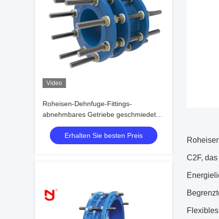
Video
Roheisen-Dehnfuge-Fittings-
abnehmbares Getriebe geschmiedeter
Körper
Erhalten Sie besten Preis
Roheisen
C2F, das
Energiel
Begrenzt
Flexible