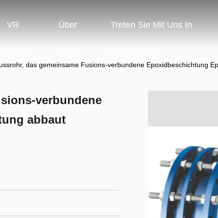
VR
Über
Treten Sie Mit Uns In
Show
Uns
Verbindung
lussrohr, das gemeinsame Fusions-verbundene Epoxidbeschichtung E
usions-verbundene
tung abbaut