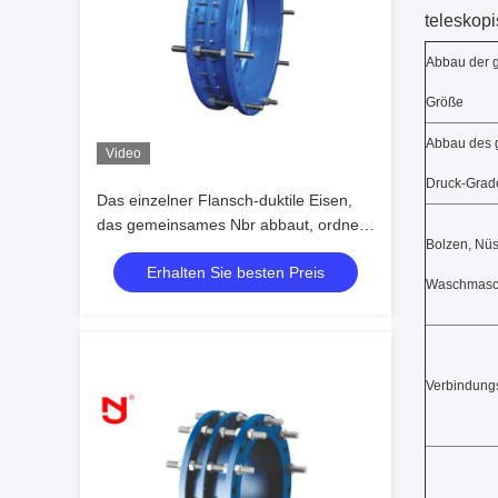
teleskop
Abbau der
Größe
Abbau des
Video
Druck-Grad
Das einzelner Flansch-duktile Eisen,
das gemeinsames Nbr abbaut, ordnen
Bolzen, Nü
eine Dichtungs-Bitumen-Malerei
Erhalten Sie besten Preis
Waschmasch
Verbindung