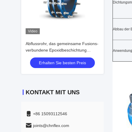
Dichtungsma
Abbau der 
Video
Abflussrohr, das gemeinsame Fusions-
verbundene Epoxidbeschichtung
Anwendun
Epdm-Dichtung abbaut
Erhalten Sie besten Preis
KONTAKT MIT UNS
+86 15093112546
joints@chnflex.com