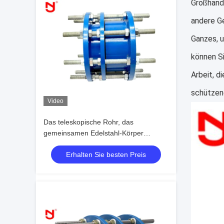
Großhand
andere G
Ganzes, 
können Si
Arbeit, d
schützend
Video
Das teleskopische Rohr, das
gemeinsamen Edelstahl-Körper
abbaut, Roheisen-Expansion
Erhalten Sie besten Preis
Dacromet-Beschichtung