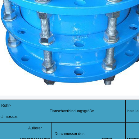
Rohr-
Flanschverbindungsgröße
Install
rchmesser.
Äußerer
Durchmesser des