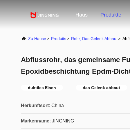
Haus
Produkte
Zu Hause
>
Produits
>
Rohr, Das Gelenk Abbaut
>
Abf
Abflussrohr, das gemeinsame F
Epoxidbeschichtung Epdm-Dich
duktiles Eisen
das Gelenk abbaut
Herkunftsort:
China
Markenname:
JINGNING