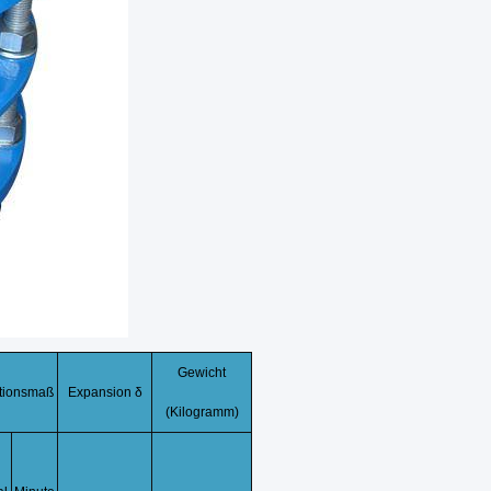
Gewicht
ationsmaß
Expansion δ
(Kilogramm)