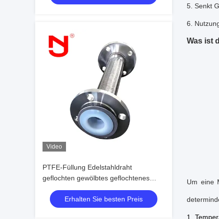
5. Senkt 
6. Nutzun
Was ist 
Video
PTFE-Füllung Edelstahldraht
geflochten gewölbtes geflochtenes
Um eine M
flexibles Rohr
Erhalten Sie besten Preis
determind
1. Tempera