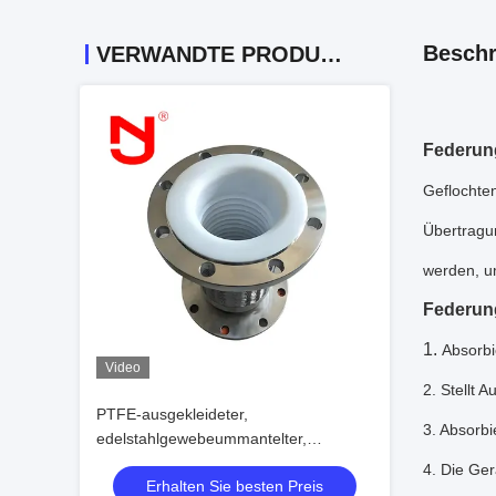
Beschr
VERWANDTE PRODUKTE
Federun
Geflochten
Übertragun
werden, u
Federun
1.
Absorbi
Video
2. Stellt 
PTFE-ausgekleideter,
3. Absorb
edelstahlgewebeummantelter,
wellrohrförmiger, flexibler
4. Die Ger
Erhalten Sie besten Preis
Verbindungsschlauch