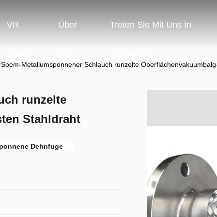
VR
Über
Treten Sie Mit Uns In
Show
Uns
Verbindung
Soem-Metallumsponnener Schlauch runzelte Oberflächenvakuumbalg-
ch runzelte
ten Stahldraht
ponnene Dehnfuge