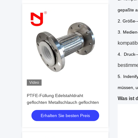
gepaßte a
2. Größe--
3. Medien
kompatibe
4. Druck-
bestimme
5. Indeni
Video
müssen, 
PTFE-Füllung Edelstahldraht
Was ist 
geflochten Metallschlauch geflochten
Erhalten Sie besten Preis