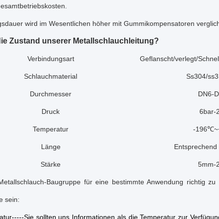
Gesamtbetriebskosten.
gsdauer wird im Wesentlichen höher mit Gummikompensatoren verglic
die Zustand unserer Metallschlauchleitung?
Verbindungsart
Geflanscht/verlegt/Schne
Schlauchmaterial
Ss304/ss3
Durchmesser
DN6-D
Druck
6bar-
Temperatur
-196℃~
Länge
Entsprechend 
Stärke
5mm-
etallschlauch-Baugruppe für eine bestimmte Anwendung richtig zu
e sein:
tur-----Sie sollten uns Informationen als die Temperatur zur Verfügu