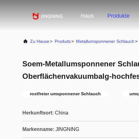
Haus
Produkte
Zu Hause
>
Produits
>
Metallumsponnener Schlauch
>
Soem-Metallumsponnener Schlau
Oberflächenvakuumbalg-hochfes
rostfreier umsponnener Schlauch
ums
Herkunftsort:
China
Markenname:
JINGNING