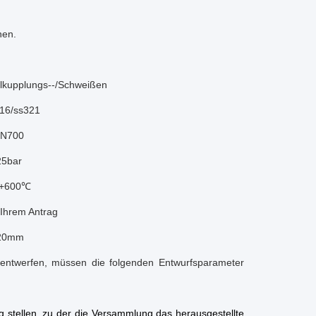
hen.
llkupplungs--/Schweißen
16/ss321
N700
25bar
+600℃
Ihrem Antrag
20mm
 entwerfen, müssen die folgenden Entwurfsparameter
ng stellen, zu der die Versammlung das herausgestellte