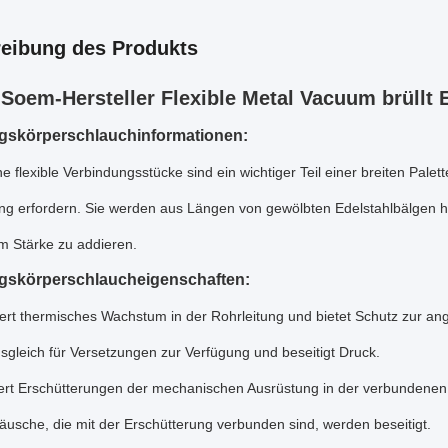
eibung des Produkts
Soem-Hersteller Flexible Metal Vacuum brüllt
gskörperschlauchinformationen:
e flexible Verbindungsstücke sind ein wichtiger Teil einer breiten Palette
g erfordern. Sie werden aus Längen von gewölbten Edelstahlbälgen herg
m Stärke zu addieren.
gskörperschlaucheigenschaften:
ert thermisches Wachstum in der Rohrleitung und bietet Schutz zur an
Ausgleich für Versetzungen zur Verfügung und beseitigt Druck.
iert Erschütterungen der mechanischen Ausrüstung in der verbundenen 
äusche, die mit der Erschütterung verbunden sind, werden beseitigt.