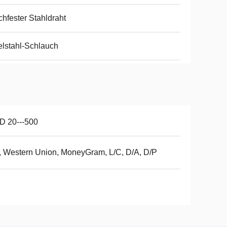
hfester Stahldraht
lstahl-Schlauch
D 20---500
, Western Union, MoneyGram, L/C, D/A, D/P