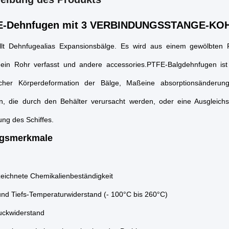
E-Dehnfugen mit 3 VERBINDUNGSSTANGE-KO
lt Dehnfuge
alias Expansionsbälge. Es wird aus einem gewölbten R
ein Rohr verfasst und andere accessories.PTFE-
Balgdehnfugen
ist
scher Körperdeformation der Bälge, Maßeine absorptionsänderung
on, die durch den Behälter verursacht werden, oder eine Ausgleichs
ng des Schiffes.
ngsmerkmale
eichnete Chemikalienbeständigkeit
und Tiefs-Temperaturwiderstand (- 100°C bis 260°C)
uckwiderstand