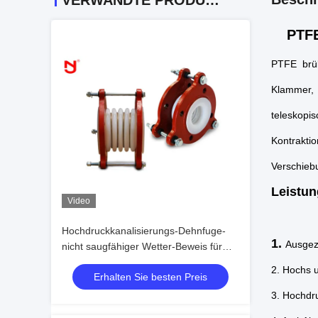
VERWANDTE PRODUKTE
PTF
PTFE brül
Klammer, 
teleskopi
Kontrakti
Verschiebu
Leistu
Video
Hochdruckkanalisierungs-Dehnfuge-
1.
Ausgez
nicht saugfähiger Wetter-Beweis für
Erdölindustrie
2. Hochs 
Erhalten Sie besten Preis
3. Hochdr