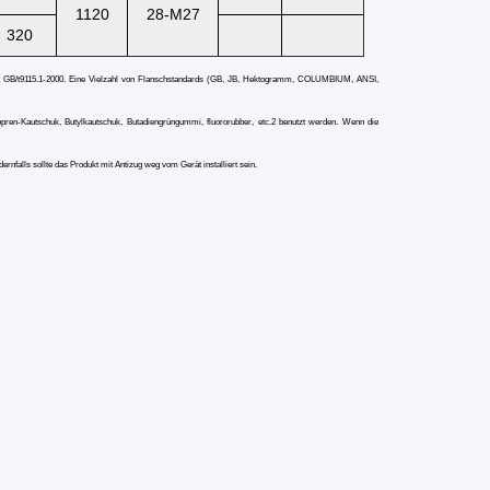
1120
28-M27
320
ist GB/t9115.1-2000. Eine Vielzahl von Flanschstandards (GB, JB, Hektogramm, COLUMBIUM, ANSI,
en-Kautschuk, Butylkautschuk, Butadiengrüngummi, fluororubber, etc.2 benutzt werden. Wenn die
nfalls sollte das Produkt mit Antizug weg vom Gerät installiert sein.