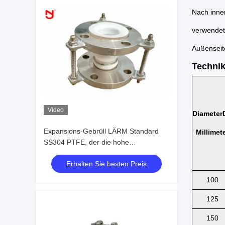
Nach inne
verwendete
Außenseit
Techni
Video
Diameter
Expansions-Gebrüll LÄRM Standard
Millimet
SS304 PTFE, der die hohe
Gummischmierung feuerbeständig
Erhalten Sie besten Preis
zeichnet
100
125
150