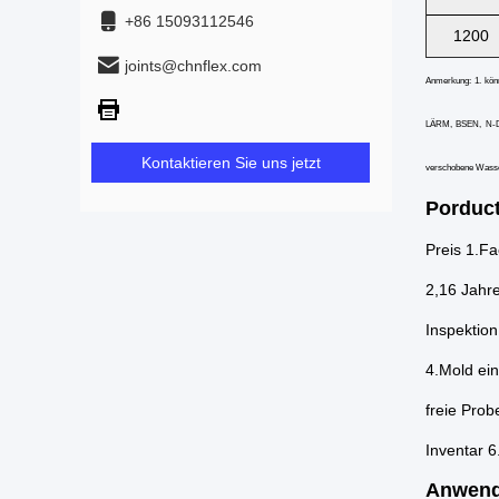
+86 15093112546
1200
joints@chnflex.com
Anmerkung: 1. kön
LÄRM, BSEN, N-Dün
Kontaktieren Sie uns jetzt
verschobene Wasserv
Porduct
Preis 1.Fa
2,16 Jahre
Inspektion
4.Mold ei
freie Prob
Inventar 6
Anwen