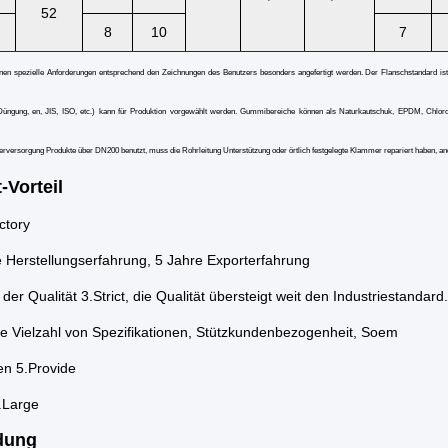
52
8
10
7
nen spezielle Anforderungen entsprechend den Zeichnungen des Benutzers besonders angefertigt werden. Der Flanschstandard 
gung, en, JIS, ISO, etc.) kann für Produktion vorgewählt werden. Gummibereiche können als Naturkautschuk, EPDM, Chloropr
ersorgung Produkte über DN200 benutzt, muss die Rohrleitung Unterstützung oder örtlich festgelegte Klammer repariert haben, ander
-Vorteil
ctory
 Herstellungserfahrung, 5 Jahre Exporterfahrung
 der Qualität 3.Strict, die Qualität übersteigt weit den Industriestandard.
ne Vielzahl von Spezifikationen, Stützkundenbezogenheit, Soem
en 5.Provide
.Large
dung