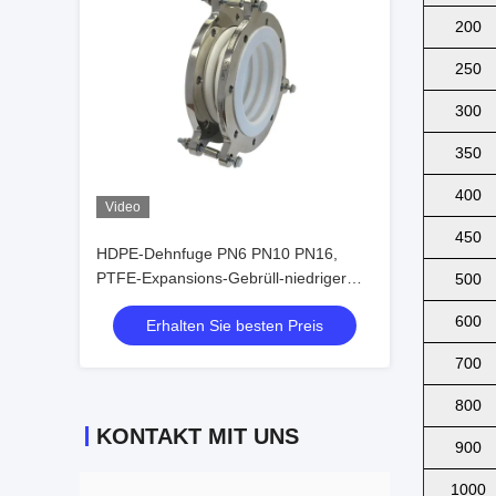
200
250
300
350
400
Video
450
HDPE-Dehnfuge PN6 PN10 PN16,
PTFE-Expansions-Gebrüll-niedriger
500
Koeffizient
600
Erhalten Sie besten Preis
700
800
KONTAKT MIT UNS
900
1000