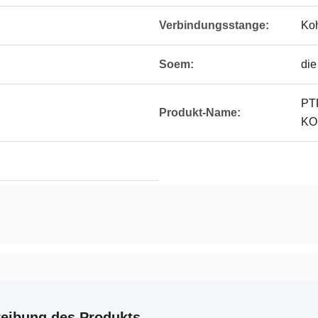
Verbindungsstange:
Koh
Soem:
die
PT
Produkt-Name:
KO
eibung des Produkts