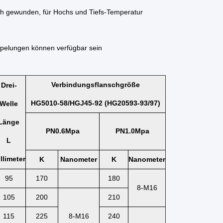
h gewunden, für Hochs und Tiefs-Temperatur
pelungen können verfügbar sein
Verbindungsflanschgröße
Drei-
HG5010-58/HGJ45-92 (HG20593-93/97)
Welle
Länge
PN0.6Mpa
PN1.0Mpa
L
llimeter
K
Nanometer
K
Nanometer
95
170
180
8-M16
105
200
210
115
225
8-M16
240