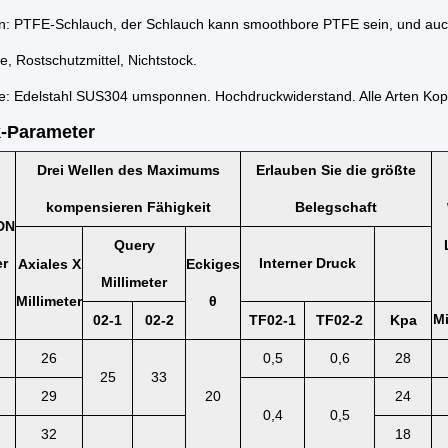
n: PTFE-Schlauch, der Schlauch kann smoothbore PTFE sein, und auc
, Rostschutzmittel, Nichtstock.
e: Edelstahl SUS304 umsponnen. Hochdruckwiderstand. Alle Arten Kop
k-Parameter
Drei Wellen des Maximums
Erlauben Sie die größte
kompensieren Fähigkeit
Belegschaft
DN
Query
er
Interner Druck
Axiales X
Eckiges
Millimeter
Millimeter
θ
Mi
02-1
02-2
TF02-1
TF02-2
Kpa
26
0,5
0,6
28
25
33
29
20
24
0,4
0,5
32
18