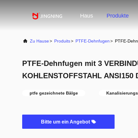
Haus
Produkte
Zu Hause
>
Produits
>
PTFE-Dehnfugen
>
PTFE-Dehn
PTFE-Dehnfugen mit 3 VERBI
KOHLENSTOFFSTAHL ANSI150 
ptfe gezeichnete Bälge
Kanalisierung
Bitte um ein Angebot