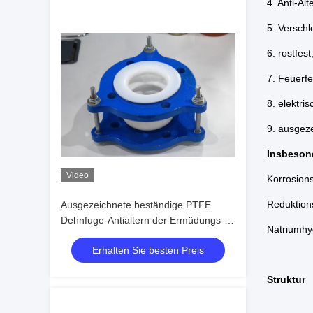
4. Anti-Al
5. Verschl
6. rostfest
7. Feuerfe
8. elektrisc
9. ausgeze
Insbesond
Video
Korrosions
Reduktion
Ausgezeichnete beständige PTFE
Dehnfuge-Antialtern der Ermüdungs-
Natriumhy
mit CER Zertifikat
Erhalten Sie besten Preis
Struktur