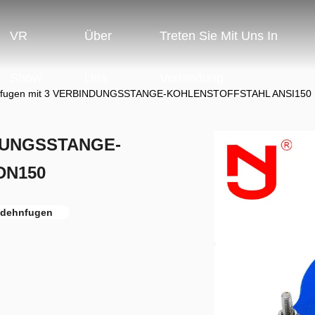
VR
Über
Treten Sie Mit Uns In
Show
Uns
Verbindung
fugen mit 3 VERBINDUNGSSTANGE-KOHLENSTOFFSTAHL ANSI150
NDUNGSSTANGE-
DN150
sdehnfugen