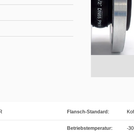
R
Flansch-Standard:
Koh
Betriebstemperatur:
-3