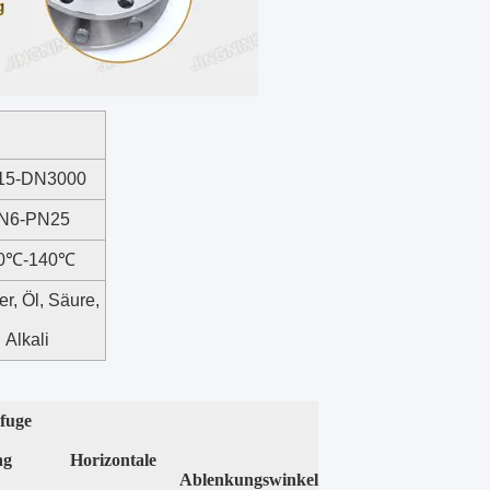
15-DN3000
N6-PN25
20℃-140℃
r, Öl, Säure,
Alkali
fuge
ng
Horizontale
Ablenkungswinkel