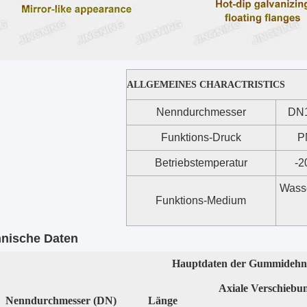
ALLGEMEINES CHARACTRISTICS
Nenndurchmesser
DN
Funktions-Druck
P
Betriebstemperatur
-
Wasse
Funktions-Medium
chnische Daten
Hauptdaten der Gummidehn
Axiale Verschiebu
Nenndurchmesser (DN)
Länge