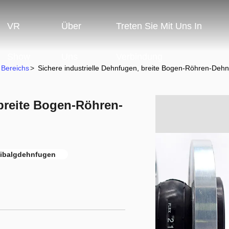
VR
Über
Treten Sie Mit Uns In
Show
Uns
Verbindung
Bereichs
>
Sichere industrielle Dehnfugen, breite Bogen-Röhren-Deh
 breite Bogen-Röhren-
balgdehnfugen