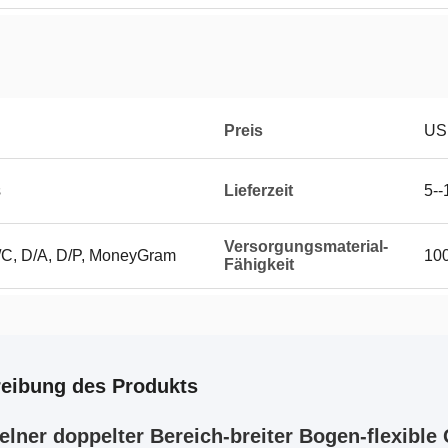
Preis
US
s
Lieferzeit
5--
Versorgungsmaterial-
L/C, D/A, D/P, MoneyGram
10
Fähigkeit
eibung des Produkts
elner doppelter Bereich-breiter Bogen-flexibl