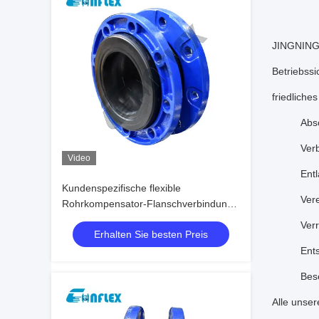
JINGNING-
Betriebssi
friedlich
Abs
Ver
Video
Ent
Kundenspezifische flexible
Ver
Rohrkompensator-Flanschverbindung
aus Edelstahl
Ver
Erhalten Sie besten Preis
Ent
Bese
Alle unse