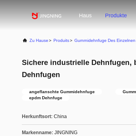
Haus
Produkte
Zu Hause
>
Produits
>
Gummidehnfuge Des Einzelnen 
Sichere industrielle Dehnfugen,
Dehnfugen
angeflanschte Gummidehnfuge
Gummi
epdm Dehnfuge
Herkunftsort:
China
Markenname:
JINGNING