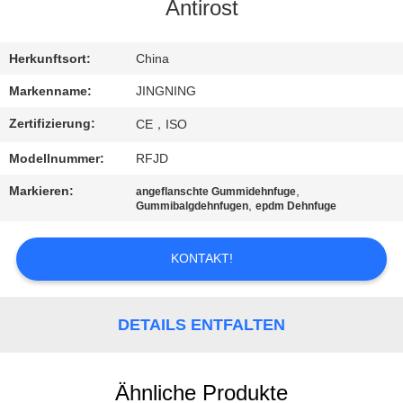
AUSFLUG
Antirost
QUALITÄTSKONTROLLE
Herkunftsort:
China
Markenname:
JINGNING
TRETEN
Zertifizierung:
CE，ISO
SIE
Modellnummer:
RFJD
MIT
Markieren:
,
angeflanschte Gummidehnfuge
UNS
,
Gummibalgdehnfugen
epdm Dehnfuge
IN
KONTAKT!
VERBINDUNG
NACHRICHTEN
DETAILS ENTFALTEN
FORDERN
Ähnliche Produkte