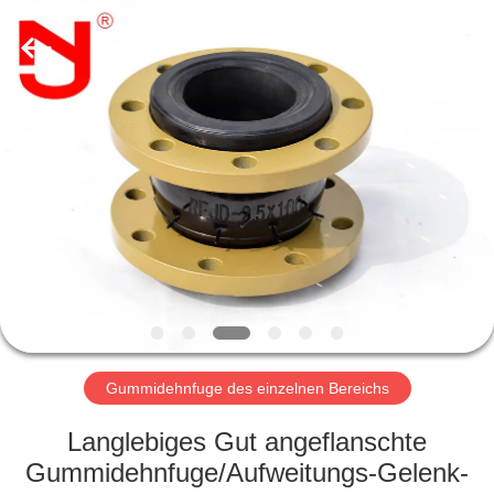
Shanghai
Songjiang
Jingning
Shock
Absorber
Co.,Ltd..
All
Rights
HAUS
Reserved.
PRODUKTE
VR
SHOW
ÜBER
UNS
Gummidehnfuge des einzelnen Bereichs
Langlebiges Gut angeflanschte
FABRIK-
Gummidehnfuge/Aufweitungs-Gelenk-