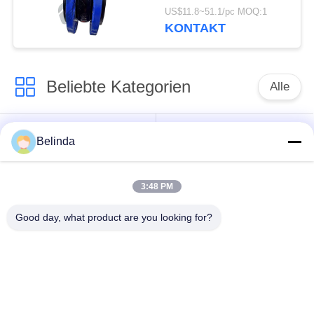
Gummibälgen mit
US$11.8~51.1/pc MOQ:1
Flansch
KONTAKT
Beliebte Kategorien
Alle
Gummidehnfuge des
Verlegte Dehnfuge
Belinda
einzelnen Bereichs
3:48 PM
epdm
Doppelter Bereich-
Gummidehnfuge
Gummidehnfuge
Good day, what product are you looking for?
Metallumsponnener
SchnabeltierRückschlagventil
Schlauch
Verringerte