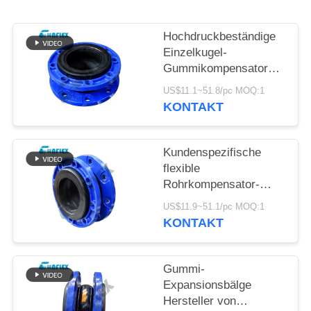
SIE EIN
ZITAT
Hochdruckbeständige
Einzelkugel-
Gummikompensatoren
SITEMAP
in kundenspezifischen
US$11.1~51.8/pc MOQ:1
Rohrleitungen
KONTAKT
DATENSCHUTZRICHTLINIE
Kundenspezifische
flexible
Rohrkompensator-
Flanschverbindung aus
US$11.9~51.1/pc MOQ:1
Edelstahl
KONTAKT
Gummi-
Expansionsbälge
Hersteller von