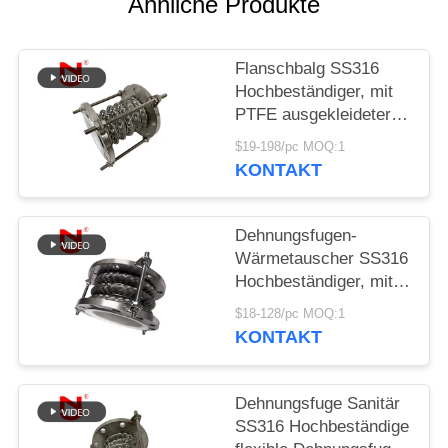
Ähnliche Produkte
SIE EIN
ZITAT
Flanschbalg SS316
Hochbeständiger, mit
SITEMAP
PTFE ausgekleideter,
flexibler
$19-198/pc MOQ:1
Dehnungsverbinder
DATENSCHUTZRICHTLINIE
KONTAKT
Dehnungsfugen-
Wärmetauscher SS316
Hochbeständiger, mit
PTFE ausgekleideter,
$18-128/pc MOQ:1
flexibler Dehnungsfuge
KONTAKT
Dehnungsfuge Sanitär
SS316 Hochbeständige