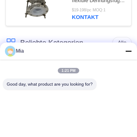
flexible Dehnungsfuge
mit PTFE-Auskleidung
$19-198/pc MOQ:1
KONTAKT
Beliebte Kategorien
Alle
Mia
Gummidehnfuge des
Verlegte Dehnfuge
einzelnen Bereichs
1:21 PM
Good day, what product are you looking for?
epdm
Doppelter Bereich-
Gummidehnfuge
Gummidehnfuge
Metallumsponnener
SchnabeltierRückschlagventil
Schlauch