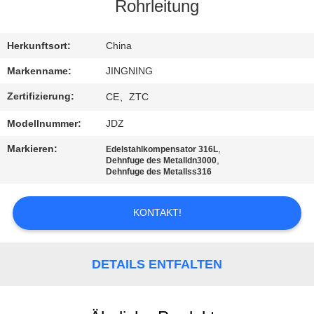
AUSFLUG
Rohrleitung
QUALITÄTSKONTROLLE
Herkunftsort:
China
Markenname:
JINGNING
TRETEN
Zertifizierung:
CE、ZTC
SIE
Modellnummer:
JDZ
MIT
Markieren:
,
Edelstahlkompensator 316L
UNS
,
Dehnfuge des Metalldn3000
Dehnfuge des Metallss316
IN
VERBINDUNG
KONTAKT!
NACHRICHTEN
DETAILS ENTFALTEN
FORDERN