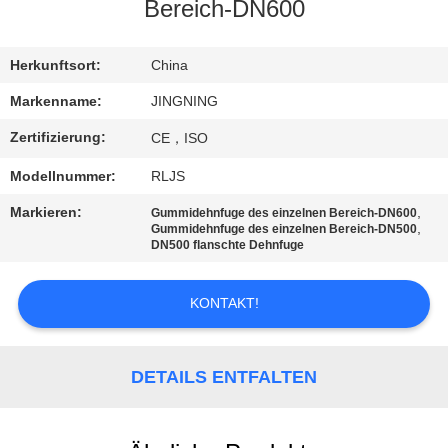
AUSFLUG
Bereich-DN600
QUALITÄTSKONTROLLE
Herkunftsort:
China
Markenname:
JINGNING
TRETEN
Zertifizierung:
CE，ISO
SIE
Modellnummer:
RLJS
MIT
Markieren:
,
Gummidehnfuge des einzelnen Bereich-DN600
UNS
,
Gummidehnfuge des einzelnen Bereich-DN500
DN500 flanschte Dehnfuge
IN
VERBINDUNG
KONTAKT!
NACHRICHTEN
DETAILS ENTFALTEN
FORDERN