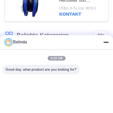
Hersteller von
Gummibälgen mit
US$11.8~51.1/pc MOQ:1
Flansch
KONTAKT
Beliebte Kategorien
Alle
Belinda
Gummidehnfuge des
Verlegte Dehnfuge
einzelnen Bereichs
6:32 AM
Good day, what product are you looking for?
epdm
Doppelter Bereich-
Gummidehnfuge
Gummidehnfuge
Metallumsponnener
SchnabeltierRückschlagventil
Schlauch