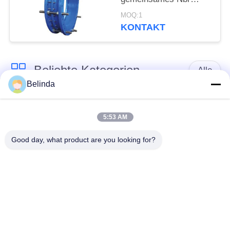
abbaut, ordnen eine
MOQ:1
Dichtungs-Bitumen-
KONTAKT
Malerei
Beliebte Kategorien
Alle
Belinda
Gummidehnfuge des
Verlegte Dehnfuge
einzelnen Bereichs
5:53 AM
Good day, what product are you looking for?
epdm
Doppelter Bereich-
Gummidehnfuge
Gummidehnfuge
Metallumsponnener
SchnabeltierRückschlagventil
Schlauch