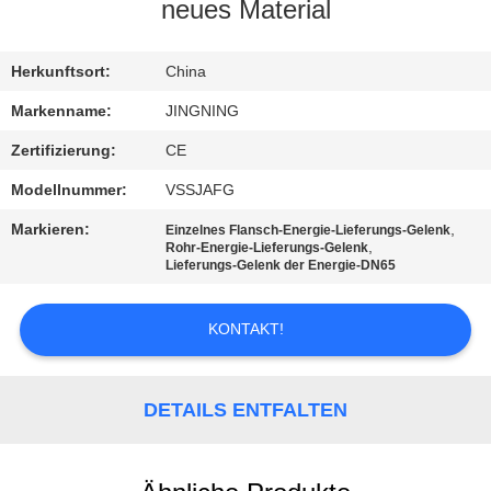
AUSFLUG
neues Material
QUALITÄTSKONTROLLE
Herkunftsort:
China
Markenname:
JINGNING
TRETEN
Zertifizierung:
CE
SIE
Modellnummer:
VSSJAFG
MIT
Markieren:
,
Einzelnes Flansch-Energie-Lieferungs-Gelenk
UNS
,
Rohr-Energie-Lieferungs-Gelenk
Lieferungs-Gelenk der Energie-DN65
IN
VERBINDUNG
KONTAKT!
NACHRICHTEN
DETAILS ENTFALTEN
FORDERN