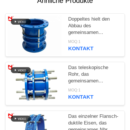
Ähnliche Produkte
SIE EIN
ZITAT
Doppeltes hielt den
Abbau des
SITEMAP
gemeinsamen
Rostschutzkohlenstoffstahl-
MOQ:1
Materials mit
DATENSCHUTZRICHTLINIE
KONTAKT
Bolzenmuttern zurück
Das teleskopische
Rohr, das
gemeinsamen
Edelstahl-Körper
MOQ:1
abbaut, Roheisen-
KONTAKT
Expansion Dacromet-
Beschichtung
Das einzelner Flansch-
duktile Eisen, das
gemeinsames Nbr