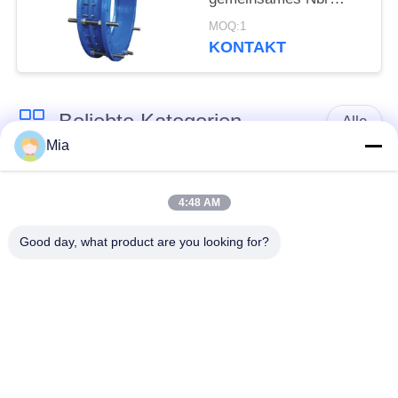
abbaut, ordnen eine
MOQ:1
Dichtungs-Bitumen-
KONTAKT
Malerei
Beliebte Kategorien
Alle
Mia
Gummidehnfuge des
Verlegte Dehnfuge
einzelnen Bereichs
4:48 AM
Good day, what product are you looking for?
epdm
Doppelter Bereich-
Gummidehnfuge
Gummidehnfuge
Metallumsponnener
SchnabeltierRückschlagventil
Schlauch