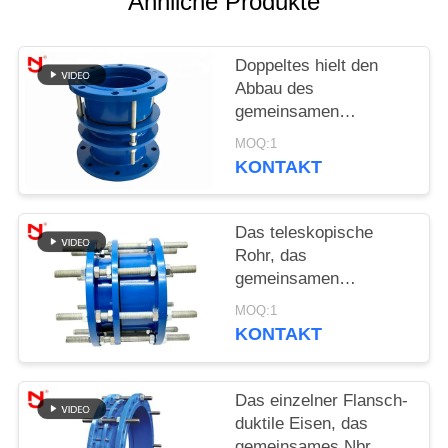
Ähnliche Produkte
SIE EIN
ZITAT
Doppeltes hielt den
Abbau des
SITEMAP
gemeinsamen
Rostschutzkohlenstoffstahl-
MOQ:1
Materials mit
DATENSCHUTZRICHTLINIE
KONTAKT
Bolzenmuttern zurück
Das teleskopische
Rohr, das
gemeinsamen
Edelstahl-Körper
MOQ:1
abbaut, Roheisen-
KONTAKT
Expansion Dacromet-
Beschichtung
Das einzelner Flansch-
duktile Eisen, das
gemeinsames Nbr