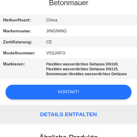
AUSFLUG
Betonmauer
QUALITÄTSKONTROLLE
Herkunftsort:
China
Markenname:
JINGNING
TRETEN
Zertifizierung:
CE
SIE
Modellnummer:
VSSJAFG
MIT
Markieren:
,
Flexibles wasserdichtes Gehäuse DN100
UNS
,
Flexibles wasserdichtes Gehäuse DN125
Betonmauer-flexibles wasserdichtes Gehäuse
IN
VERBINDUNG
KONTAKT!
NACHRICHTEN
DETAILS ENTFALTEN
FORDERN