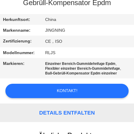
AUSFLUG
Gebrüll-Kompensator Epdm
QUALITÄTSKONTROLLE
Herkunftsort:
China
Markenname:
JINGNING
TRETEN
Zertifizierung:
CE，ISO
SIE
Modellnummer:
RLJS
MIT
Markieren:
,
Einzelner Bereich-Gummidehnfuge Epdm
UNS
,
Flexibler einzelner Bereich-Gummidehnfuge
Ball-Gebrüll-Kompensator Epdm einzelner
IN
VERBINDUNG
KONTAKT!
NACHRICHTEN
DETAILS ENTFALTEN
FORDERN