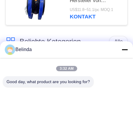
Hersteller von
Gummibälgen mit
US$11.8~51.1/pc MOQ:1
Flansch
KONTAKT
Beliebte Kategorien
Alle
Belinda
Gummidehnfuge des
Verlegte Dehnfuge
einzelnen Bereichs
3:32 AM
Good day, what product are you looking for?
epdm
Doppelter Bereich-
Gummidehnfuge
Gummidehnfuge
Metallumsponnener
SchnabeltierRückschlagventil
Schlauch