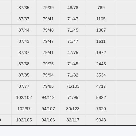
87/35
79/39
48/78
769
87/37
79/41
71/47
1105
87/44
79/48
71/45
1307
87/43
79/47
71/47
1611
87/37
79/41
47/75
1972
87/68
79/75
71/45
2445
87/85
79/94
71/82
3534
87/77
79/85
71/103
4717
102/102
94/112
71/95
5822
102/97
94/107
80/123
7620
0
102/105
94/106
82/117
9043