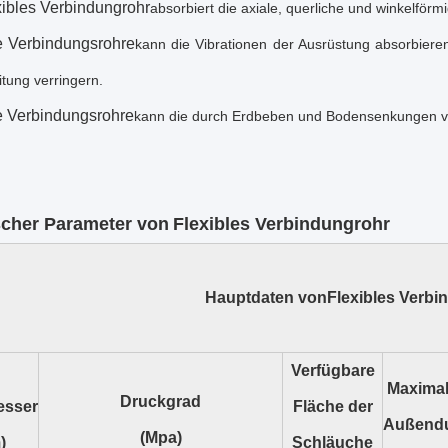
xibles Verbindungrohr
absorbiert die axiale, querliche und winkelför
e Verbindungsrohre
kann die Vibrationen der Ausrüstung absorbieren
itung verringern.
e Verbindungsrohre
kann die durch Erdbeben und Bodensenkungen ve
cher Parameter von
Flexibles Verbindungrohr
Hauptdaten von
Flexibles Verbi
Verfügbare
Maximal
Druckgrad
esser
Fläche der
Außend
(Mpa)
)
Schläuche