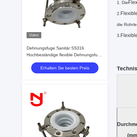
Fle
1. Die
Flexibl
2.
die Rohrle
Flexibl
Video
3.
Dehnungsfuge Sanitär SS316
Hochbeständige flexible Dehnungsfuge
mit PTFE-Auskleidung
Erhalten Sie besten Preis
Technis
Durchm
(mm