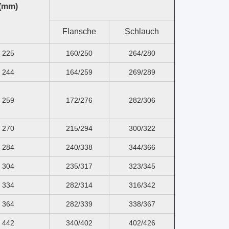
(mm)
Flansche
Schlauch
225
160/250
264/280
244
164/259
269/289
259
172/276
282/306
270
215/294
300/322
284
240/338
344/366
304
235/317
323/345
334
282/314
316/342
364
282/339
338/367
442
340/402
402/426