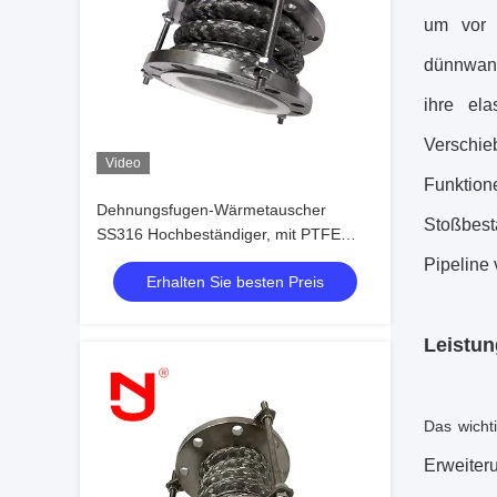
um vor a
dünnwand
ihre ela
Verschi
Video
Funkti
Dehnungsfugen-Wärmetauscher
Stoßbest
SS316 Hochbeständiger, mit PTFE
ausgekleideter, flexibler Dehnungsfuge
Pipeline 
Erhalten Sie besten Preis
Leistun
Das wicht
Erweiter