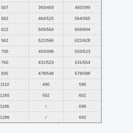
507
393/459
493/399
562
464/525
564/565
622
509/564
609/604
562
522/566
622/628
700
403/498
503/523
760
431/523
531/554
835
478/548
578/588
1110
490
590
1265
502
602
1186
/
698
1286
/
692