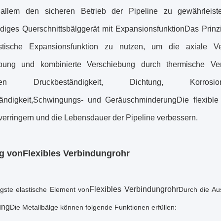
llem den sicheren Betrieb der Pipeline zu gewährleisten
iges Querschnittsbälggerät mit ExpansionsfunktionDas Prinzip
stische Expansionsfunktion zu nutzen, um die axiale Ver
ebung und kombinierte Verschiebung durch thermische Ver
onen Druckbeständigkeit, Dichtung, Korrosionsbe
ändigkeit,Schwingungs- und GeräuschminderungDie flexible
verringern und die Lebensdauer der Pipeline verbessern.
g von
Flexibles Verbindungrohr
Flexibles Verbindungrohr
igste elastische Element von
Durch die Au
ung
Die Metallbälge können folgende Funktionen erfüllen: