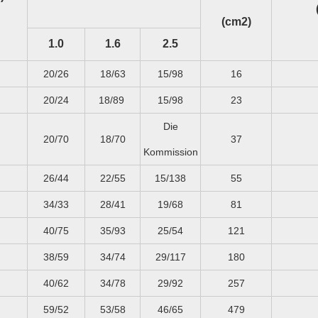
(cm2)
1.0
1.6
2.5
20/26
18/63
15/98
16
20/24
18/89
15/98
23
Die
20/70
18/70
37
Kommission
26/44
22/55
15/138
55
34/33
28/41
19/68
81
40/75
35/93
25/54
121
38/59
34/74
29/117
180
40/62
34/78
29/92
257
59/52
53/58
46/65
479