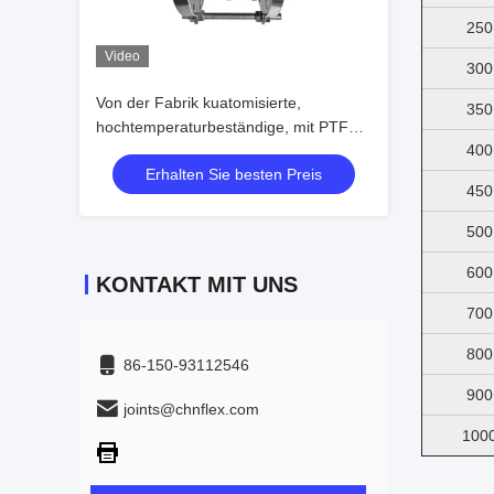
250
Video
300
Von der Fabrik kuatomisierte,
350
hochtemperaturbeständige, mit PTFE
400
ausgekleidete Faltenbalgtypen
Erhalten Sie besten Preis
450
500
600
KONTAKT MIT UNS
700
800
86-150-93112546
900
joints@chnflex.com
100