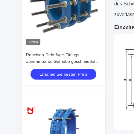
des Schw
zuverläss
Einzel
Video
Roheisen-Dehnfuge-Fittings-
abnehmbares Getriebe geschmiedeter
Körper
Erhalten Sie besten Preis