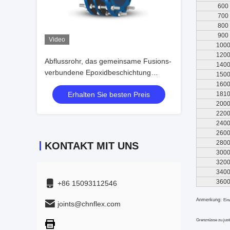
600
700
800
900
Video
100
120
Abflussrohr, das gemeinsame Fusions-
140
verbundene Epoxidbeschichtung
150
Epdm-Dichtung abbaut
160
Erhalten Sie besten Preis
181
200
220
240
260
280
KONTAKT MIT UNS
300
320
340
360
+86 15093112546
Anmerkung:
Ein
joints@chnflex.com
Grenznüsse zu justi