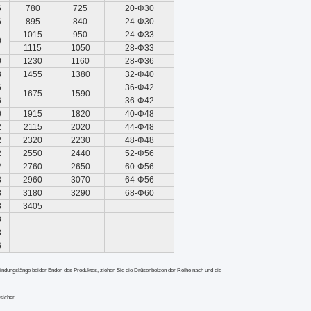
6
780
725
20-Φ30
6
895
840
24-Φ30
1015
950
24-Φ33
0
1115
1050
28-Φ33
0
1230
1160
28-Φ36
3
1455
1380
32-Φ40
6
36-Φ42
1675
1590
6
36-Φ42
0
1915
1820
40-Φ48
2
2115
2020
44-Φ48
2
2320
2230
48-Φ48
2
2550
2440
52-Φ56
2
2760
2650
60-Φ56
8
2960
3070
64-Φ56
8
3180
3290
68-Φ60
8
3405
8
8
6
erbindungslänge beider Enden des Produktes, ziehen Sie die Drüsenbolzen der Reihe nach und die
sicher.