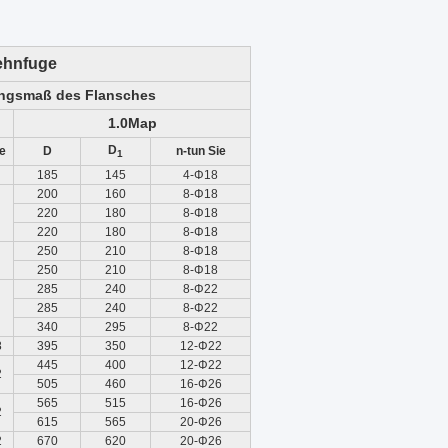
ehnfuge
ngsmaß des Flansches
1.0Map
D
e
D
n-tun Sie
1
185
145
4-Φ18
200
160
8-Φ18
220
180
8-Φ18
220
180
8-Φ18
250
210
8-Φ18
250
210
8-Φ18
285
240
8-Φ22
285
240
8-Φ22
340
295
8-Φ22
8
395
350
12-Φ22
445
400
12-Φ22
2
505
460
16-Φ26
565
515
16-Φ26
2
615
565
20-Φ26
2
670
620
20-Φ26