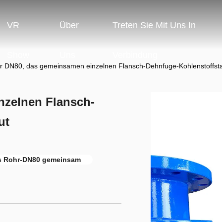
VR
Über
Treten Sie Mit Uns In
Show
Uns
Verbindung
r DN80, das gemeinsamen einzelnen Flansch-Dehnfuge-Kohlenstoffsta
nzelnen Flansch-
ut
s Rohr-DN80 gemeinsam