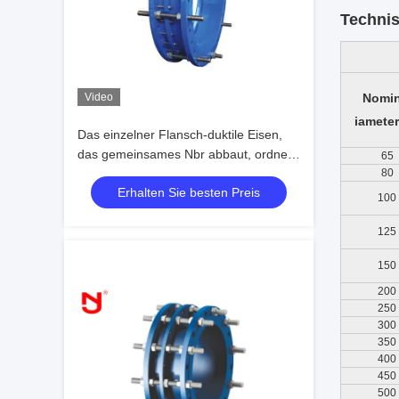
Techni
Video
Nomin
iameter
Das einzelner Flansch-duktile Eisen,
das gemeinsames Nbr abbaut, ordnen
65
eine Dichtungs-Bitumen-Malerei
80
Erhalten Sie besten Preis
100
125
150
200
250
300
350
400
450
500