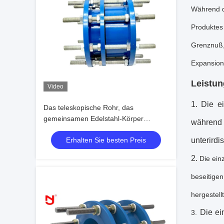
Während de
Produktes 
Grenznuß, 
Expansion
Leistun
Video
1.
Die
e
Das teleskopische Rohr, das
gemeinsamen Edelstahl-Körper
während
abbaut, Roheisen-Expansion
Erhalten Sie besten Preis
unterirdi
Dacromet-Beschichtung
2.
Die
ein
beseitige
hergestel
Die
ei
3.