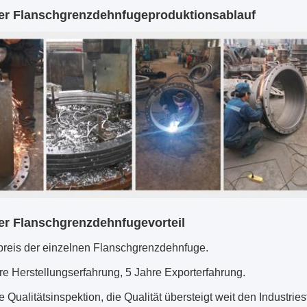
er Flanschgrenzdehnfuge
produktionsablauf
er Flanschgrenzdehnfuge
vorteil
preis der
einzelnen Flanschgrenzdehnfuge
.
re Herstellungserfahrung, 5 Jahre Exporterfahrung.
e Qualitätsinspektion, die Qualität übersteigt weit den Industrie