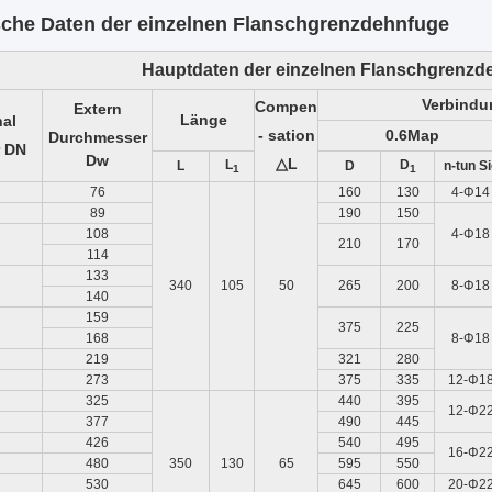
sche Daten
der einzelnen Flanschgrenzdehnfuge
Hauptdaten
der einzelnen Flanschgrenzd
Verbindu
Compen
Extern
Länge
al
- sation
0.6Map
Durchmesser
DN
Dw
△L
L
D
L
D
n-tun Si
1
1
76
160
130
4-Φ14
89
190
150
108
4-Φ18
210
170
114
133
340
105
50
265
200
8-Φ18
140
159
375
225
168
8-Φ18
219
321
280
273
375
335
12-Φ1
325
440
395
12-Φ2
377
490
445
426
540
495
16-Φ2
480
350
130
65
595
550
530
645
600
20-Φ2