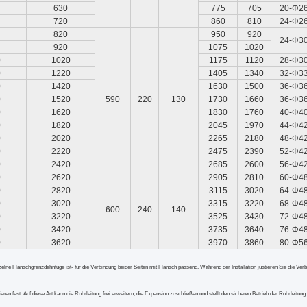
630
775
705
20-Φ2
720
860
810
24-Φ2
820
950
920
24-Φ3
920
1075
1020
0
1020
1175
1120
28-Φ3
0
1220
1405
1340
32-Φ3
0
1420
1630
1500
36-Φ3
0
1520
590
220
130
1730
1660
36-Φ3
0
1620
1830
1760
40-Φ4
0
1820
2045
1970
44-Φ4
0
2020
2265
2180
48-Φ4
0
2220
2475
2390
52-Φ4
0
2420
2685
2600
56-Φ4
0
2620
2905
2810
60-Φ4
0
2820
3115
3020
64-Φ4
0
3020
3315
3220
68-Φ4
600
240
140
0
3220
3525
3430
72-Φ4
0
3420
3735
3640
76-Φ4
0
3620
3970
3860
80-Φ5
zelne Flanschgrenzdehnfuge
ist- für die Verbindung beider Seiten mit Flansch passend. Während der Installation justieren Sie die V
eren fest. Auf diese Art kann die Rohrleitung frei erweitern, die Expansion zuschließen und stellt den sicheren Betrieb der Rohrleitung 