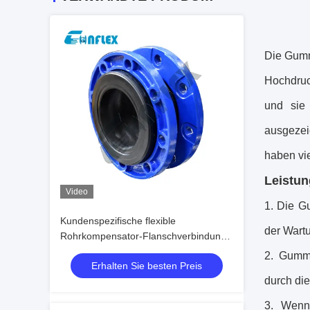
Die
Gumm
Hochdruc
und sie 
ausgezei
haben vi
Leistu
Video
1.
Die
Gu
Kundenspezifische flexible
der Wart
Rohrkompensator-Flanschverbindung
aus Edelstahl
2.
Gummi
Erhalten Sie besten Preis
durch di
3. Wen