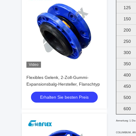
125
150
200
250
300
350
Video
400
Flexibles Gelenk, 2-Zoll-Gummi-
Expansionsbalg-Hersteller, Flanschtyp
450
Erhalten Sie besten Preis
500
600
Anmerkung: 1. Die
COLUMBIUM, ANSI, 