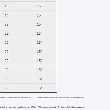
13
15°
14
15°
22
15°
22
15°
22
15°
22
15°
22
15°
22
15°
22
15°
22
15°
werden. Flanschstandard ist GB/t9115.1-2000. Verschiedene Flanschstandards (GB, JB, Hektogramm,
onsbälgen
kann als Naturkautschuk, EPDM, Chloropren-Kautschuk, Butylkautschuk, Butadiengummi,