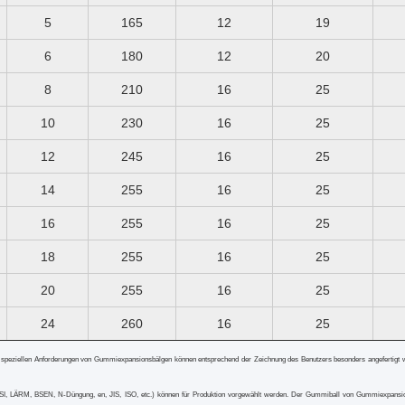
5
165
12
19
6
180
12
20
8
210
16
25
10
230
16
25
12
245
16
25
14
255
16
25
16
255
16
25
18
255
16
25
20
255
16
25
24
260
16
25
 speziellen Anforderungen von Gummi
expansionsbälgen
können entsprechend der Zeichnung des Benutzers besonders angefertigt 
LÄRM, BSEN, N-Düngung, en, JIS, ISO, etc.) können für Produktion vorgewählt werden. Der Gummiball von
Gummi
expansi