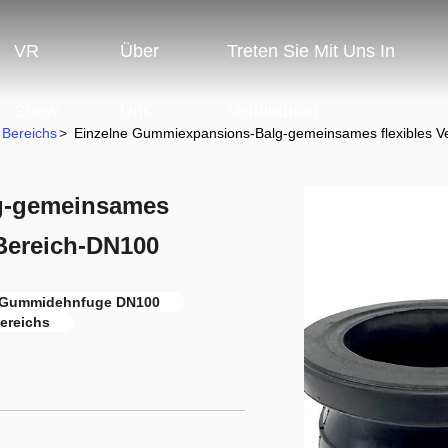
VR
Über
Treten Sie Mit Uns In
Show
Uns
Verbindung
Bereichs
>
Einzelne Gummiexpansions-Balg-gemeinsames flexibles V
g-gemeinsames
 Bereich-DN100
Gummidehnfuge DN100
ereichs