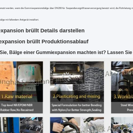
benutzt werden, wenn die
Gummi
expansionsbälge
über DN200 für SuspendierungsWasserversorgung benutzt wird, die Rohrleitung muss
bälge
mit fallendem Antigerät installiert.
pansion brüllt
Details darstellen
xpansion brüllt
Produktionsablauf
Sie,
Bälge
einer
Gummiexpansion
machten
ist? Lassen Sie