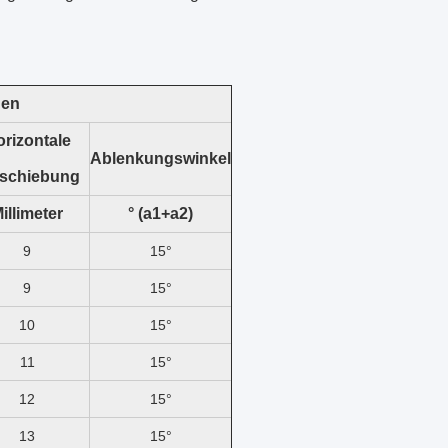
gen
rizontale
Ablenkungswinkel
rschiebung
illimeter
° (a1+a2)
9
15°
9
15°
10
15°
11
15°
12
15°
13
15°