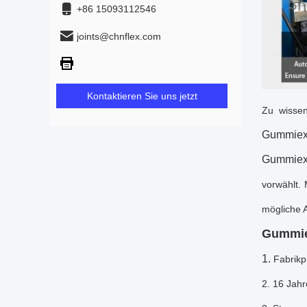
+86 15093112546
joints@chnflex.com
Kontaktieren Sie uns jetzt
Zu wissen
Gummiex
Gummi
e
vorwählt.
mögliche 
Gummie
1.
Fabrikp
2. 16 Jahr