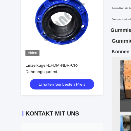
fluororubber, etc. 
Gummi
expansions
Gummiex
Gummie
Können 
Video
Einzelkugel-EPDM-NBR-CR-
Dehnungsgummi-
Verbindungsflanschtyp
Erhalten Sie besten Preis
KONTAKT MIT UNS