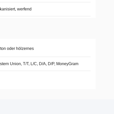
kanisiert, werfend
ton oder hölzernes
tern Union, T/T, L/C, D/A, D/P, MoneyGram