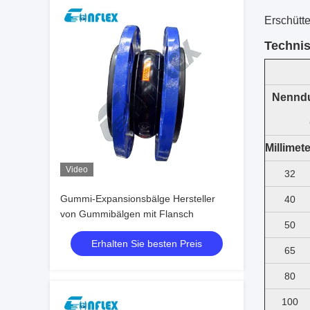
Erschütte
Techni
Nennd
Millimete
Video
32
Gummi-Expansionsbälge Hersteller
40
von Gummibälgen mit Flansch
50
Erhalten Sie besten Preis
65
80
100