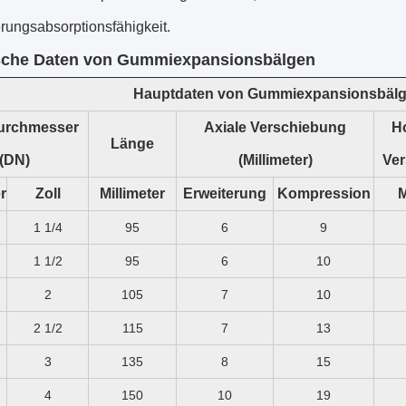
rungsabsorptionsfähigkeit.
sche Daten von Gummi
expansionsbälgen
Hauptdaten von Gummi
expansionsbäl
urchmesser
Axiale Verschiebung
Ho
Länge
(DN)
(Millimeter)
Ve
r
Zoll
Millimeter
Erweiterung
Kompression
M
1 1/4
95
6
9
1 1/2
95
6
10
2
105
7
10
2 1/2
115
7
13
3
135
8
15
4
150
10
19