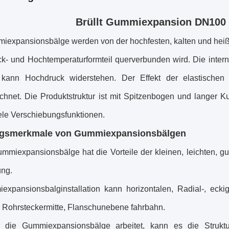
Brüllt Gummiexpansion DN100
iexpansionsbälge
werden von
der
hochfesten, kalten und hei
k- und Hochtemperaturformteil querverbunden wird. Die intern
kann Hochdruck widerstehen. Der Effekt der elastischen 
chnet. Die Produktstruktur ist mit Spitzenbogen und langer K
ele Verschiebungsfunktionen.
ngsmerkmale von
Gummiexpansionsbälgen
mmiexpansionsbälge
hat die Vorteile der kleinen, leichten, 
ung.
expansionsbalg
installation kann horizontalen, Radial-, eck
e Rohrsteckermitte, Flanschunebene fahrbahn.
n die
Gummiexpansionsbälge
arbeitet, kann es die Strukt