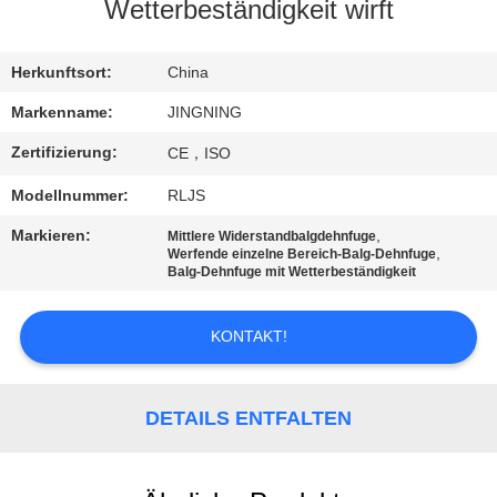
AUSFLUG
Wetterbeständigkeit wirft
QUALITÄTSKONTROLLE
Herkunftsort:
China
Markenname:
JINGNING
TRETEN
Zertifizierung:
CE，ISO
SIE
Modellnummer:
RLJS
MIT
Markieren:
,
Mittlere Widerstandbalgdehnfuge
UNS
,
Werfende einzelne Bereich-Balg-Dehnfuge
Balg-Dehnfuge mit Wetterbeständigkeit
IN
VERBINDUNG
KONTAKT!
NACHRICHTEN
DETAILS ENTFALTEN
FORDERN