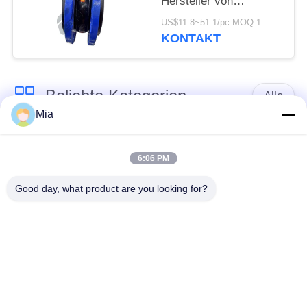
Hersteller von
Gummibälgen mit
US$11.8~51.1/pc MOQ:1
Flansch
KONTAKT
Beliebte Kategorien
Alle
Mia
Gummidehnfuge des
Verlegte Dehnfuge
einzelnen Bereichs
6:06 PM
Good day, what product are you looking for?
epdm
Doppelter Bereich-
Gummidehnfuge
Gummidehnfuge
Metallumsponnener
SchnabeltierRückschlagventil
Schlauch