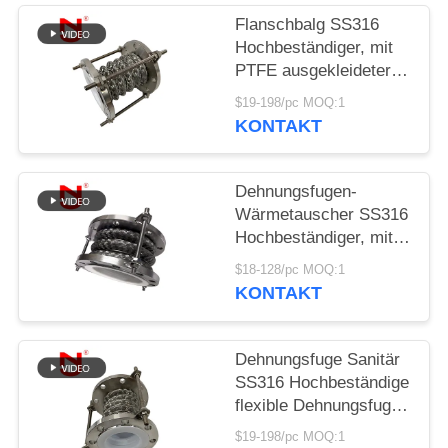
SIE EIN
Flanschbalg SS316
ZITAT
Hochbeständiger, mit
PTFE ausgekleideter,
flexibler
SITEMAP
$19-198/pc MOQ:1
Dehnungsverbinder
KONTAKT
DATENSCHUTZRICHTLINIE
Dehnungsfugen-
Wärmetauscher SS316
Hochbeständiger, mit
PTFE ausgekleideter,
$18-128/pc MOQ:1
flexibler Dehnungsfuge
KONTAKT
Dehnungsfuge Sanitär
SS316 Hochbeständige
flexible Dehnungsfuge
mit PTFE-Auskleidung
$19-198/pc MOQ:1