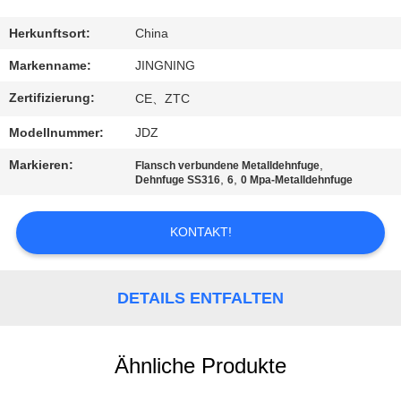
AUSFLUG
Herkunftsort:
China
QUALITÄTSKONTROLLE
Markenname:
JINGNING
Zertifizierung:
CE、ZTC
TRETEN
Modellnummer:
JDZ
SIE
Markieren:
,
Flansch verbundene Metalldehnfuge
MIT
,
,
Dehnfuge SS316
6
0 Mpa-Metalldehnfuge
UNS
IN
KONTAKT!
VERBINDUNG
DETAILS ENTFALTEN
NACHRICHTEN
Ähnliche Produkte
FORDERN