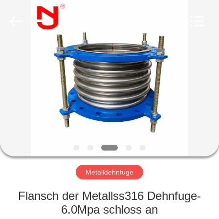
Shanghai
Songjiang
Jingning
Shock
Absorber
Co.,Ltd..
All
Rights
HAUS
Reserved.
PRODUKTE
VR
SHOW
ÜBER
UNS
Metalldehnfuge
Flansch der Metallss316 Dehnfuge-
FABRIK-
6.0Mpa schloss an