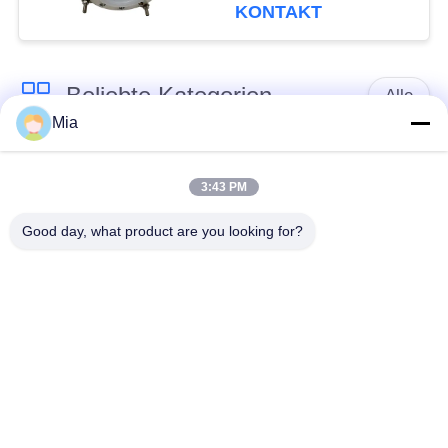
KONTAKT
Beliebte Kategorien
Alle
Mia
Gummidehnfuge des
Verlegte Dehnfuge
einzelnen Bereichs
3:43 PM
Good day, what product are you looking for?
epdm
Doppelter Bereich-
Gummidehnfuge
Gummidehnfuge
Metallumsponnener
SchnabeltierRückschlagventil
Schlauch
Verringerte
PTFE-Dehnfugen
Gummidehnfuge