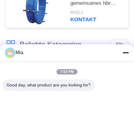
gemeinsames Nbr
abbaut, ordnen eine
MOQ:1
Dichtungs-Bitumen-
KONTAKT
Malerei
Beliebte Kategorien
Alle
Mia
Gummidehnfuge des
Verlegte Dehnfuge
einzelnen Bereichs
7:52 PM
Good day, what product are you looking for?
epdm
Doppelter Bereich-
Gummidehnfuge
Gummidehnfuge
Metallumsponnener
SchnabeltierRückschlagventil
Schlauch