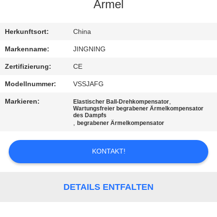
AUSFLUG
Ärmel
QUALITÄTSKONTROLLE
Herkunftsort:
China
Markenname:
JINGNING
TRETEN
Zertifizierung:
CE
SIE
Modellnummer:
VSSJAFG
MIT
Markieren:
,
Elastischer Ball-Drehkompensator
UNS
Wartungsfreier begrabener Ärmelkompensator
des Dampfs
,
begrabener Ärmelkompensator
IN
VERBINDUNG
KONTAKT!
NACHRICHTEN
DETAILS ENTFALTEN
FORDERN