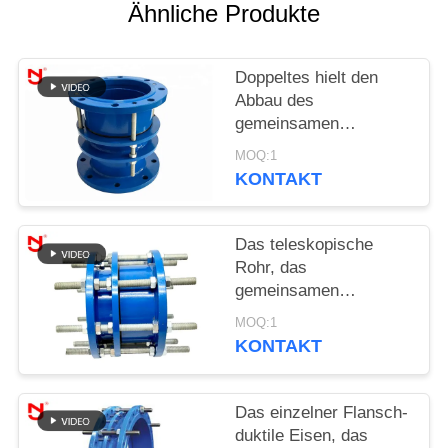
SIE EIN
Ähnliche Produkte
ZITAT
Doppeltes hielt den
SITEMAP
Abbau des
gemeinsamen
Rostschutzkohlenstoffstahl-
MOQ:1
DATENSCHUTZRICHTLINIE
Materials mit
KONTAKT
Bolzenmuttern zurück
Das teleskopische
Rohr, das
gemeinsamen
Edelstahl-Körper
MOQ:1
abbaut, Roheisen-
KONTAKT
Expansion Dacromet-
Beschichtung
Das einzelner Flansch-
duktile Eisen, das