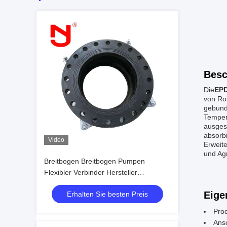
Besc
Die
EP
von Ro
gebund
Tempera
ausgest
absorb
Video
Erweite
und Ag
Breitbogen Breitbogen Pumpen
Flexibler Verbinder Hersteller
Spezialisiert Kundenspezifisch
Eige
Erhalten Sie besten Preis
Pro
Ansc