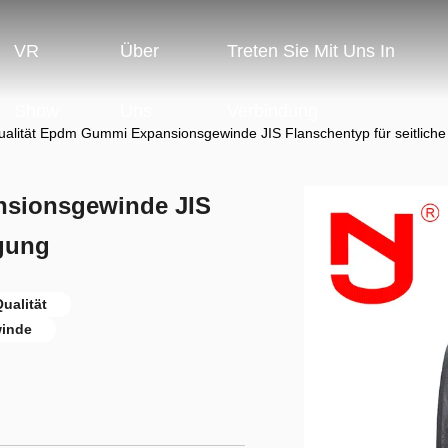
VR
Über
Treten Sie Mit Uns In
Show
Uns
Verbindung
qualität Epdm Gummi Expansionsgewinde JIS Flanschentyp für seitlic
nsionsgewinde JIS
egung
ualität
winde