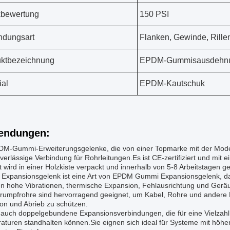
kbewertung
150 PSI
ndungsart
Flanken, Gewinde, Rille
ktbezeichnung
EPDM-Gummisausdehnu
ial
EPDM-Kautschuk
endungen:
DM-Gummi-Erweiterungsgelenke, die von einer Topmarke mit der Mod
verlässige Verbindung für Rohrleitungen.Es ist CE-zertifiziert und mit 
 wird in einer Holzkiste verpackt und innerhalb von 5-8 Arbeitstagen gel
 Expansionsgelenk ist eine Art von EPDM Gummi Expansionsgelenk, da
en hohe Vibrationen, thermische Expansion, Fehlausrichtung und Gerä
hrumpfrohre sind hervorragend geeignet, um Kabel, Rohre und andere
ion und Abrieb zu schützen.
t auch doppelgebundene Expansionsverbindungen, die für eine Vielza
aturen standhalten können.Sie eignen sich ideal für Systeme mit höhe