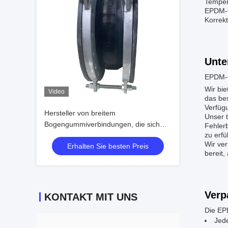
Temper
EPDM-G
Korrekt
Unte
EPDM-G
Wir bi
Video
das be
Verfüg
Hersteller von breitem
Unser t
Bogengummiverbindungen, die sich
Fehler
zu erfü
maßgeschneidert melden
Wir ver
Erhalten Sie besten Preis
bereit,
Verp
KONTAKT MIT UNS
Die EP
Jede