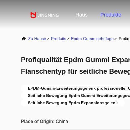
Haus
Produkte
Zu Hause
>
Produits
>
Epdm Gummidehnfuge
>
Profi
Profiqualität Epdm Gummi Expa
Flanschentyp für seitliche Bew
EPDM-Gummi-Erweiterungsgelenk professioneller Q
Seitliche Bewegung Epdm Gummi-Erweiterungsge
Seitliche Bewegung Epdm Expansionsgelenk
Place of Origin:
China