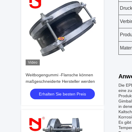
Druc
Verbi
Produ
Mater
Video
Weitbogengummi -Flansche können
Anw
maßgeschneiderte Hersteller werden
Die EP
eine zu
Erhalten Sie besten Preis
Produkt
Gimbal
in den
Kaltsc
Korros
Es gib
Temper