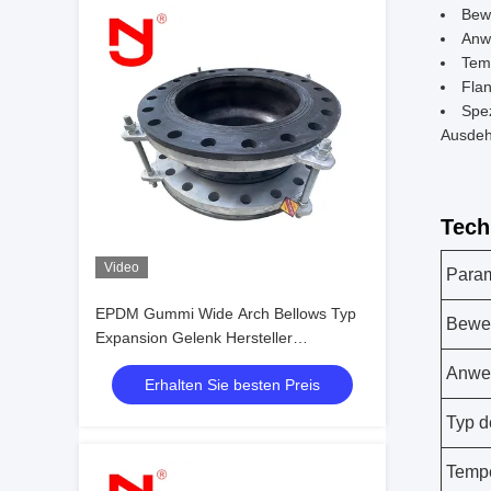
Bewe
Anw
Tem
Flan
Spe
Ausdeh
Tech
Video
Para
EPDM Gummi Wide Arch Bellows Typ
Bewe
Expansion Gelenk Hersteller
Expansionskompensatoren
Anwe
Erhalten Sie besten Preis
Typ d
Tempe