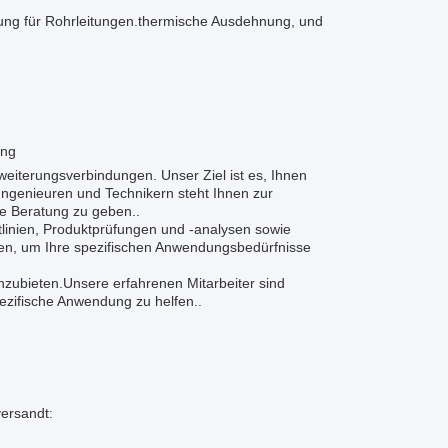
ung für Rohrleitungen.thermische Ausdehnung, und
ung
iterungsverbindungen. Unser Ziel ist es, Ihnen
ngenieuren und Technikern steht Ihnen zur
e Beratung zu geben..
tlinien, Produktprüfungen und -analysen sowie
en, um Ihre spezifischen Anwendungsbedürfnisse
anzubieten.Unsere erfahrenen Mitarbeiter sind
pezifische Anwendung zu helfen..
ersandt: