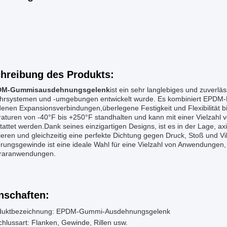
hreibung des Produkts:
DM-Gummisausdehnungsgelenk
ist ein sehr langlebiges und zuverläs
hrsystemen und -umgebungen entwickelt wurde. Es kombiniert EPDM-K
enen Expansionsverbindungen,überlegene Festigkeit und Flexibilität 
turen von -40°F bis +250°F standhalten und kann mit einer Vielzahl v
attet werden.Dank seines einzigartigen Designs, ist es in der Lage, a
ieren und gleichzeitig eine perfekte Dichtung gegen Druck, Stoß und
rungsgewinde ist eine ideale Wahl für eine Vielzahl von Anwendungen, 
raranwendungen.
nschaften:
duktbezeichnung: EPDM-Gummi-Ausdehnungsgelenk
hlussart: Flanken, Gewinde, Rillen usw.