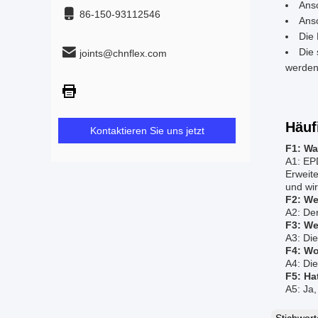
Ansc
86-150-93112546
Ansc
Die 
Die
joints@chnflex.com
werden
Häuf
Kontaktieren Sie uns jetzt
F1: Wa
A1: EP
Erweit
und wir
F2: We
A2: De
F3: We
A3: Di
F4: Wo
A4: Die
F5: Ha
A5: Ja, 