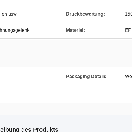
llen usw.
Druckbewertung:
15
nungsgelenk
Material:
EP
Packaging Details
Wo
eibung des Produkts