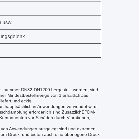
n usw.
ngsgelenk
ellnummer DN32-DN1200 hergestellt werden, sind
einer Mindestbestellmenge von 1 erhältlichDas
iefert.und eckig.
s hauptsächlich in Anwendungen verwendet wird,
uschdämpfung erforderlich sind.ZusätzlichEPDM-
 Komponenten vor Schäden durch Vibrationen,
hl von Anwendungen ausgelegt sind und extremen
rem Druck, und bieten auch eine überlegene Druck-