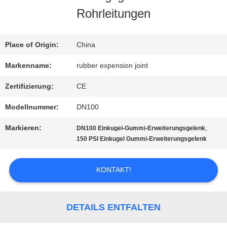
Rohrleitungen
FABRIK-
AUSFLUG
Place of Origin:
China
Markenname:
rubber expension joint
QUALITÄTSKONTROLLE
Zertifizierung:
CE
Modellnummer:
DN100
TRETEN
Markieren:
,
DN100 Einkugel-Gummi-Erweiterungsgelenk
SIE
150 PSI Einkugel Gummi-Erweiterungsgelenk
MIT
KONTAKT!
UNS
IN
DETAILS ENTFALTEN
VERBINDUNG