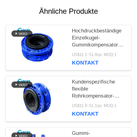
Ähnliche Produkte
NACHRICHTEN
Hochdruckbeständige
Einzelkugel-
FORDERN
Gummikompensatoren
in kundenspezifischen
SIE EIN
US$11.1~51.8/pc MOQ:1
Rohrleitungen
KONTAKT
ZITAT
Kundenspezifische
flexible
SITEMAP
Rohrkompensator-
Flanschverbindung aus
US$11.9~51.1/pc MOQ:1
Edelstahl
DATENSCHUTZRICHTLINIE
KONTAKT
Gummi-