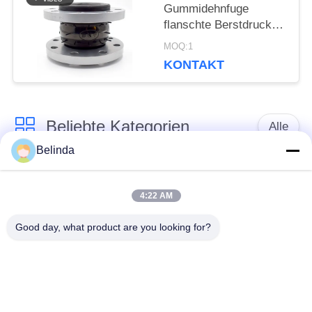
Gummidehnfuge
flanschte Berstdruck
der Dehnfuge-8.0Mpa
MOQ:1
KONTAKT
Beliebte Kategorien
Alle
Belinda
Gummidehnfuge des
Verlegte Dehnfuge
einzelnen Bereichs
4:22 AM
Good day, what product are you looking for?
epdm
Doppelter Bereich-
Gummidehnfuge
Gummidehnfuge
Metallumsponnener
SchnabeltierRückschlagventil
Schlauch