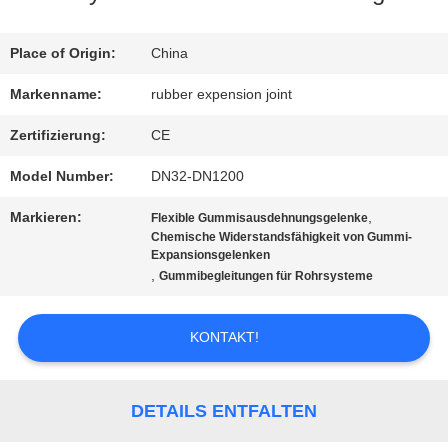
FABRIK-
Place of Origin:
China
AUSFLUG
Markenname:
rubber expension joint
Zertifizierung:
CE
QUALITÄTSKONTROLLE
Model Number:
DN32-DN1200
Markieren:
,
Flexible Gummisausdehnungsgelenke
TRETEN
Chemische Widerstandsfähigkeit von Gummi-
Expansionsgelenken
SIE
,
Gummibegleitungen für Rohrsysteme
MIT
KONTAKT!
UNS
IN
DETAILS ENTFALTEN
VERBINDUNG