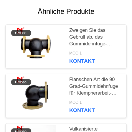
Ähnliche Produkte
NACHRICHTEN
Zweigen Sie das
Gebrüll ab, das
FORDERN
Gummidehnfuge-
Strahlungs-Widerstand
SIE EIN
MOQ:1
plombiert
KONTAKT
ZITAT
Flanschen Art die 90
Grad-Gummidehnfuge
SITEMAP
für Klempnerarbeit-
System
MOQ:1
DATENSCHUTZRICHTLINIE
KONTAKT
Vulkanisierte