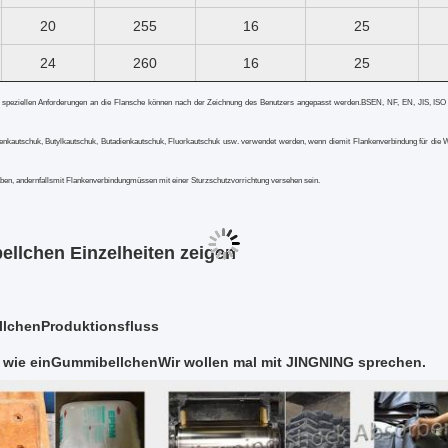
20
255
16
25
24
260
16
25
 speziellen Anforderungen an die Flansche können nach der Zeichnung des Benutzers angepasst werden.BSEN, NF, EN, JIS, ISO 
nkautschuk, Butylkautschuk, Butadienkautschuk, Fluorkautschuk usw. verwendet werden, wenn die
mit Flankenverbindung
für die
aben, andernfalls
mit Flankenverbindung
müssen mit einer Sturzschutzvorrichtung versehen sein.
ellchen
Einzelheiten zeigen
lchen
Produktionsfluss
 wie ein
Gummibellchen
Wir wollen mal mit JINGNING sprechen.