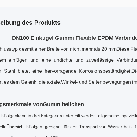
eibung des Produkts
DN100 Einkugel Gummi Flexible EPDM Verbind
hlusstyp des
mit einer Breite von nicht mehr als 20 mm
Diese Fla
tem einfügen und eine undichte und zuverlässige Verbind
em Stahl bietet eine hervorragende KorrosionsbeständigkeitDie
ht es dem Gelenk, die axiale,Winkel- und Seitenbewegungen i
ngsmerkmale von
Gummibellchen
 b
Folgen
kann in drei Kategorien unterteilt werden: allgemeine, speziel
elle
Übersicht b
Folgen
: geeignet für den Transport von Wasser bei - 1