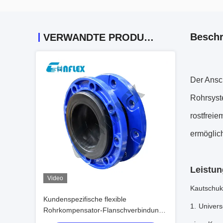
Beschr
VERWANDTE PRODUKTE
Der Ansc
Rohrsys
rostfrei
ermöglic
Leistu
Video
Kautschuk
Kundenspezifische flexible
1. Univers
Rohrkompensator-Flanschverbindung
aus Edelstahl