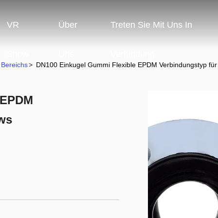
VR
Über
Treten Sie Mit Uns In
Show
Uns
Verbindung
Bereichs
>
DN100 Einkugel Gummi Flexible EPDM Verbindungstyp fü
e EPDM
ws