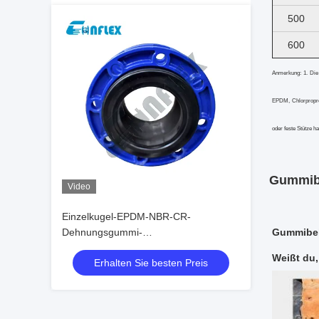
500
600
Anmerkung: 1. Die
EPDM, Chlorpropre
oder feste Stütze h
Gummib
Video
Einzelkugel-EPDM-NBR-CR-
Dehnungsgummi-
Gummibel
Verbindungsflanschtyp
Weißt du,
Erhalten Sie besten Preis