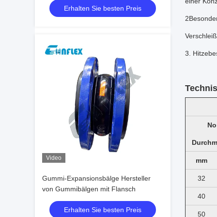
einer Konz
Erhalten Sie besten Preis
2Besonder
Verschleiß
3. Hitzebe
Techni
No
Durchme
Video
mm
Gummi-Expansionsbälge Hersteller
32
von Gummibälgen mit Flansch
40
Erhalten Sie besten Preis
50