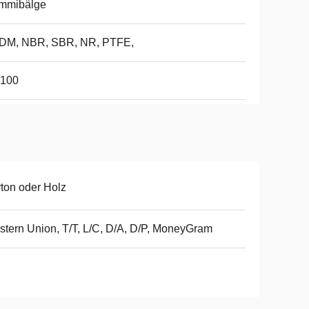
mmibälge
DM, NBR, SBR, NR, PTFE,
100
ton oder Holz
tern Union, T/T, L/C, D/A, D/P, MoneyGram