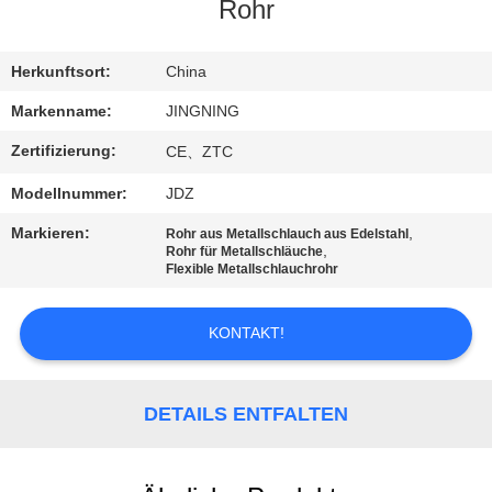
AUSFLUG
Rohr
QUALITÄTSKONTROLLE
Herkunftsort:
China
Markenname:
JINGNING
TRETEN
Zertifizierung:
CE、ZTC
SIE
Modellnummer:
JDZ
MIT
Markieren:
,
Rohr aus Metallschlauch aus Edelstahl
UNS
,
Rohr für Metallschläuche
Flexible Metallschlauchrohr
IN
VERBINDUNG
KONTAKT!
NACHRICHTEN
DETAILS ENTFALTEN
FORDERN