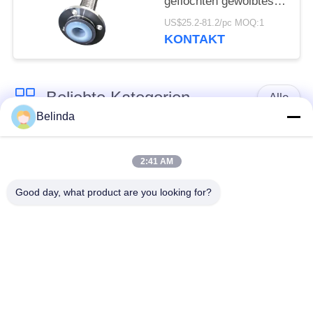
geflochten gewölbtes
geflochtenes flexibles
US$25.2-81.2/pc MOQ:1
Rohr
KONTAKT
Beliebte Kategorien
Alle
Belinda
Gummidehnfuge des
Verlegte Dehnfuge
einzelnen Bereichs
2:41 AM
Good day, what product are you looking for?
epdm
Doppelter Bereich-
Gummidehnfuge
Gummidehnfuge
Metallumsponnener
SchnabeltierRückschlagventil
Schlauch