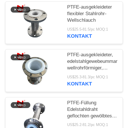
SIE EIN
PTFE-ausgekleideter
ZITAT
flexibler Stahlrohr-
Wellschlauch
SITEMAP
US$25.5-81.5/pc MOQ:1
KONTAKT
DATENSCHUTZRICHTLINIE
PTFE-ausgekleideter,
edelstahlgewebeummantelter
wellrohrförmiger,
flexibler
US$25.3-81.3/pc MOQ:1
Verbindungsschlauch
KONTAKT
PTFE-Füllung
Edelstahldraht
geflochten gewölbtes
geflochtenes flexibles
US$25.2-81.2/pc MOQ:1