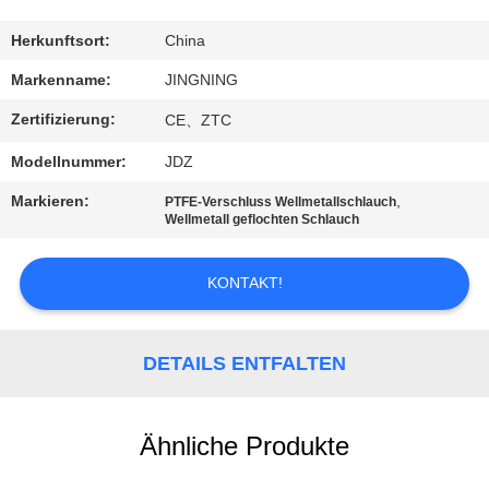
AUSFLUG
Herkunftsort:
China
QUALITÄTSKONTROLLE
Markenname:
JINGNING
Zertifizierung:
CE、ZTC
TRETEN
Modellnummer:
JDZ
SIE
Markieren:
,
PTFE-Verschluss Wellmetallschlauch
MIT
Wellmetall geflochten Schlauch
UNS
IN
KONTAKT!
VERBINDUNG
DETAILS ENTFALTEN
NACHRICHTEN
Ähnliche Produkte
FORDERN