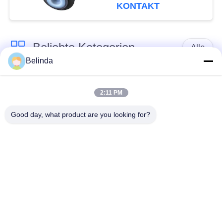
Rohr
KONTAKT
Beliebte Kategorien
Alle
Belinda
Gummidehnfuge des
Verlegte Dehnfuge
einzelnen Bereichs
2:11 PM
Good day, what product are you looking for?
epdm
Doppelter Bereich-
Gummidehnfuge
Gummidehnfuge
Metallumsponnener
SchnabeltierRückschlagventil
Schlauch
Verringerte
PTFE-Dehnfugen
Gummidehnfuge