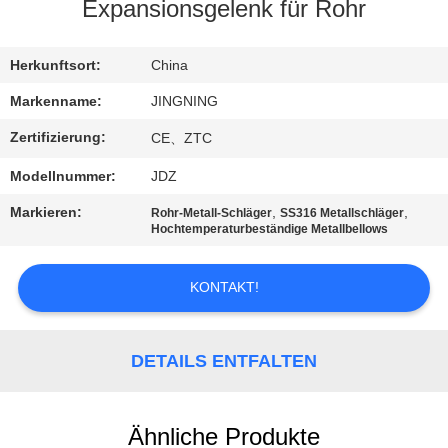
AUSFLUG
Expansionsgelenk für Rohr
QUALITÄTSKONTROLLE
Herkunftsort:
China
Markenname:
JINGNING
TRETEN
Zertifizierung:
CE、ZTC
SIE
Modellnummer:
JDZ
MIT
Markieren:
,
,
Rohr-Metall-Schläger
SS316 Metallschläger
UNS
Hochtemperaturbeständige Metallbellows
IN
KONTAKT!
VERBINDUNG
NACHRICHTEN
DETAILS ENTFALTEN
FORDERN
Ähnliche Produkte