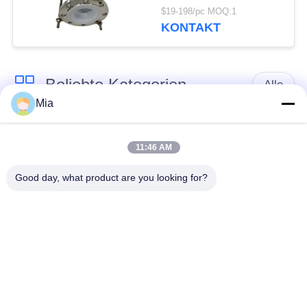
mit PTFE-Auskleidung
$19-198/pc MOQ:1
KONTAKT
Beliebte Kategorien
Alle
Mia
Gummidehnfuge des
Verlegte Dehnfuge
einzelnen Bereichs
11:46 AM
Good day, what product are you looking for?
epdm
Doppelter Bereich-
Gummidehnfuge
Gummidehnfuge
Metallumsponnener
SchnabeltierRückschlagventil
Schlauch
Verringerte