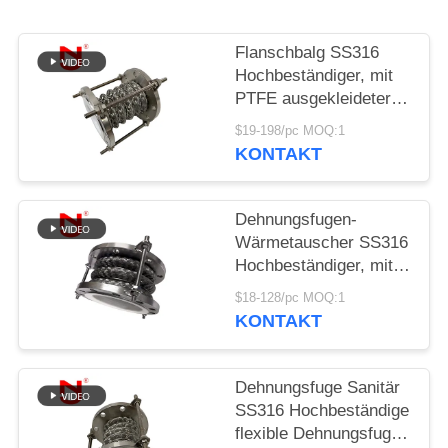
SIE EIN
ZITAT
Flanschbalg SS316
Hochbeständiger, mit
PTFE ausgekleideter,
SITEMAP
flexibler
$19-198/pc MOQ:1
Dehnungsverbinder
KONTAKT
DATENSCHUTZRICHTLINIE
Dehnungsfugen-
Wärmetauscher SS316
Hochbeständiger, mit
PTFE ausgekleideter,
$18-128/pc MOQ:1
flexibler Dehnungsfuge
KONTAKT
Dehnungsfuge Sanitär
SS316 Hochbeständige
flexible Dehnungsfuge