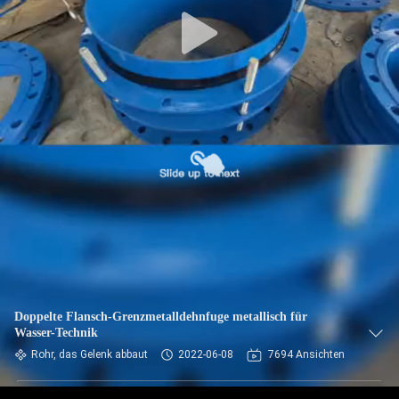
AUSFLUG
QUALITÄTSKONTROLLE
TRETEN
SIE
MIT
UNS
IN
VERBINDUNG
NACHRICHTEN
Doppelte Flansch-Grenzmetalldehnfuge metallisch für
Wasser-Technik
Rohr, das Gelenk abbaut
2022-06-08
7694 Ansichten
FORDERN