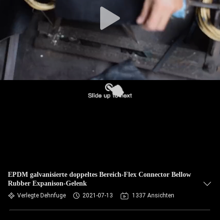
AUSFLUG
QUALITÄTSKONTROLLE
TRETEN
SIE
MIT
UNS
IN
VERBINDUNG
NACHRICHTEN
EPDM galvanisierte doppeltes Bereich-Flex Connector Bellow
Rubber Expanison-Gelenk
Verlegte Dehnfuge
2021-07-13
1337 Ansichten
FORDERN