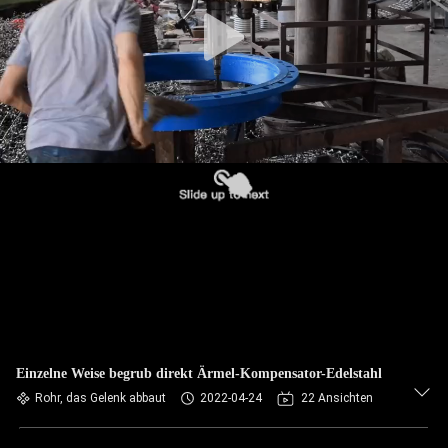
AUSFLUG
QUALITÄTSKONTROLLE
TRETEN
SIE
MIT
UNS
IN
VERBINDUNG
NACHRICHTEN
Einzelne Weise begrub direkt Ärmel-Kompensator-Edelstahl
Rohr, das Gelenk abbaut
2022-04-24
22 Ansichten
FORDERN