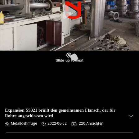
AUSFLUG
QUALITÄTSKONTROLLE
TRETEN
SIE
MIT
UNS
IN
VERBINDUNG
NACHRICHTEN
Expansion SS321 brüllt den gemeinsamen Flansch, der für
Rohre angeschlossen wird
Metalldehnfuge
2022-06-02
220 Ansichten
FORDERN