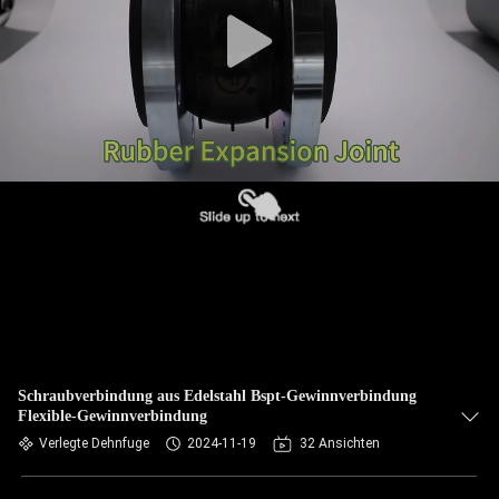
AUSFLUG
QUALITÄTSKONTROLLE
TRETEN
SIE
MIT
UNS
IN
VERBINDUNG
NACHRICHTEN
Schraubverbindung aus Edelstahl Bspt-Gewinnverbindung
Flexible-Gewinnverbindung
Verlegte Dehnfuge
2024-11-19
32 Ansichten
FORDERN