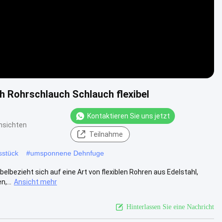
h Rohrschlauch Schlauch flexibel
Kontaktieren Sie uns jetzt
nsichten
Teilnahme
sstück
#
umsponnene Dehnfuge
ibelbezieht sich auf eine Art von flexiblen Rohren aus Edelstahl,
,...
Ansicht mehr
Hinterlassen Sie eine Nachricht