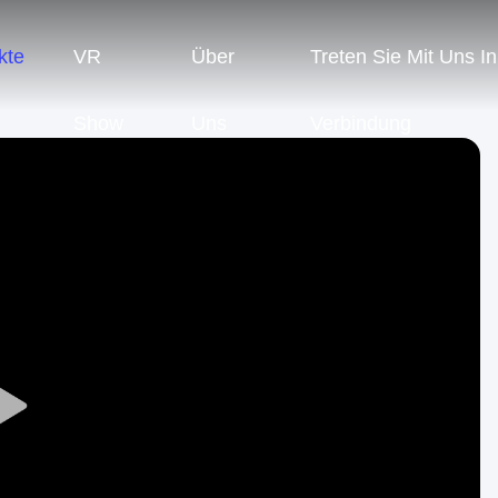
kte
VR
Über
Treten Sie Mit Uns In
Show
Uns
Verbindung
Play
Video