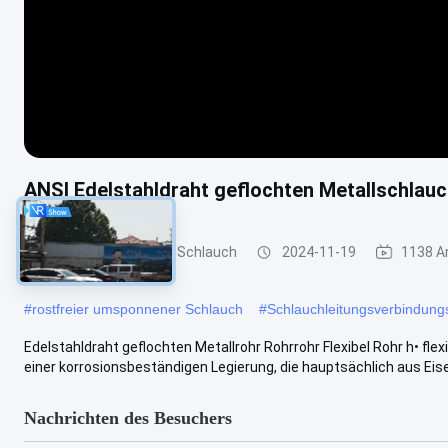
ANSI Edelstahldraht geflochten Metallschlauc
Metallumsponnener Schlauch
2024-11-19
1138 A
#
rostfreier umsponnener Schlauch
#
Schlauchleitungsverbindung
Edelstahldraht geflochten Metallrohr Rohrrohr Flexibel Rohr h• flex
einer korrosionsbeständigen Legierung, die hauptsächlich aus Eisen
Nachrichten des Besuchers