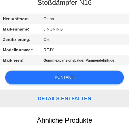
AUSFLUG
Stoßdämpfer N16
QUALITÄTSKONTROLLE
Herkunftsort:
China
Markenname:
JINGNING
TRETEN
Zertifizierung:
CE
SIE
Modellnummer:
RFJY
MIT
Markieren:
,
Gummiexpansionsbälge
Pumpendehnfuge
UNS
IN
KONTAKT!
VERBINDUNG
DETAILS ENTFALTEN
NACHRICHTEN
Ähnliche Produkte
FORDERN