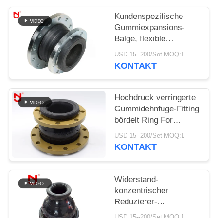
SIE EIN
Kundenspezifische
ZITAT
Gummiexpansions-
Bälge, flexible
SITEMAP
Dehnfuge-einzelnes
USD 15--200/Set MOQ:1
Bereich-Medium
KONTAKT
beständig
DATENSCHUTZRICHTLINIE
Hochdruck verringerte
Gummidehnfuge-Fitting
bördelt Ring For
Compressed Air
USD 15--200/Set MOQ:1
KONTAKT
Widerstand-
konzentrischer
Reduzierer-
gemeinsame
USD 15--200/Set MOQ:1