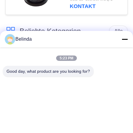
GummiFitting der
KONTAKT
hohen Temperatur
Beliebte Kategorien
Alle
Belinda
Gummidehnfuge des
Verlegte Dehnfuge
einzelnen Bereichs
5:23 PM
Good day, what product are you looking for?
epdm
Doppelter Bereich-
Gummidehnfuge
Gummidehnfuge
Metallumsponnener
SchnabeltierRückschlagventil
Schlauch
Verringerte
PTFE-Dehnfugen
Gummidehnfuge