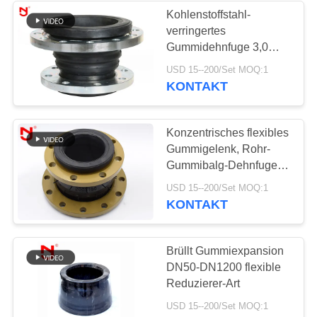
Kohlenstoffstahl-
verringertes
34
Gummidehnfuge 3,0
Verringerte
verstärktes Hauptteil
USD 15--200/Set MOQ:1
Mpa Gewebe
KONTAKT
Gummidehnfuge
Konzentrisches flexibles
Gummigelenk, Rohr-
Gummibalg-Dehnfuge-
einfache Struktur
36
USD 15--200/Set MOQ:1
KONTAKT
PTFE-Dehnfugen
Brüllt Gummiexpansion
DN50-DN1200 flexible
Reduzierer-Art
USD 15--200/Set MOQ:1