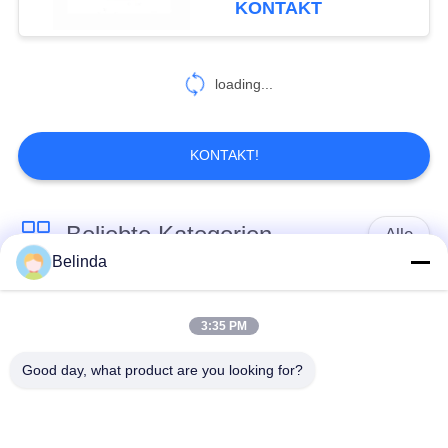
KONTAKT
43
Rohr, das Gelenk
loading...
abbaut
KONTAKT!
Beliebte Kategorien
Alle
79
Belinda
Metalldehnfuge
Gummidehnfuge des
Verlegte Dehnfuge
einzelnen Bereichs
3:35 PM
Good day, what product are you looking for?
epdm
Doppelter Bereich-
Gummidehnfuge
Gummidehnfuge