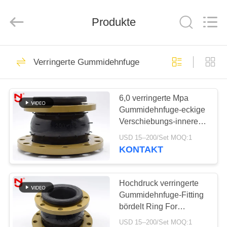
Shanghai
Songjiang
Jingning
Shock
Produkte
Absorber
Co.,Ltd..
All
Rights
HAUS
Reserved.
175
Verringerte Gummidehnfuge
Gummidehnfuge
PRODUKTE
des einzelnen
6,0 verringerte Mpa
Gummidehnfuge-eckige
Bereichs
VR
Verschiebungs-inneres
SHOW
nahtloses
USD 15--200/Set MOQ:1
KONTAKT
49
ÜBER
UNS
Hochdruck verringerte
Verlegte Dehnfuge
Gummidehnfuge-Fitting
bördelt Ring For
FABRIK-
Compressed Air
USD 15--200/Set MOQ:1