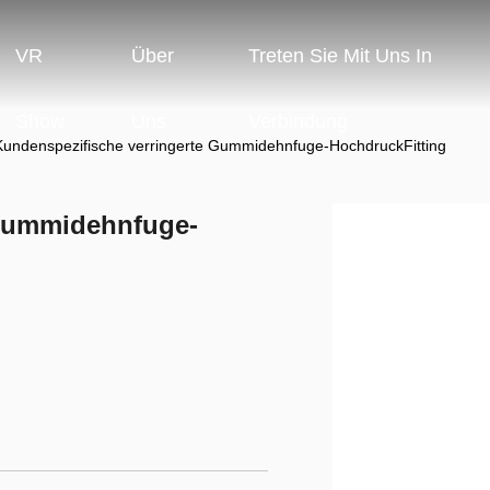
VR
Über
Treten Sie Mit Uns In
Show
Uns
Verbindung
Kundenspezifische verringerte Gummidehnfuge-HochdruckFitting
 Gummidehnfuge-