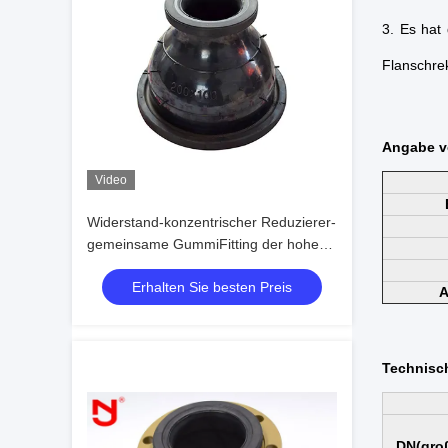
3. Es hat
Flanschrek
Angabe 
Video
Widerstand-konzentrischer Reduzierer-
gemeinsame GummiFitting der hohen
Temperatur
Erhalten Sie besten Preis
A
Technisc
DN(groß