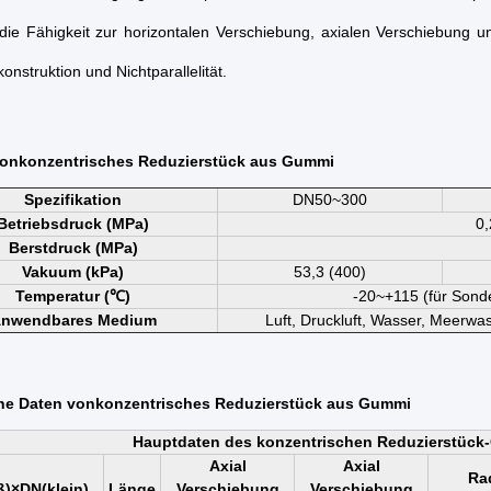
 die Fähigkeit zur horizontalen Verschiebung, axialen Verschiebung 
onstruktion und Nichtparallelität.
von
konzentrisches Reduzierstück aus Gummi
Spezifikation
DN50~300
Betriebsdruck (MPa)
0,
Berstdruck (MPa)
Vakuum (kPa)
53,3 (400)
Temperatur (℃)
-20~+115 (für Son
nwendbares Medium
Luft, Druckluft, Wasser, Meerwas
he Daten von
konzentrisches Reduzierstück aus Gummi
Hauptdaten des konzentrischen Reduzierstüc
Axial
Axial
Rad
)×DN(klein)
Länge
Verschiebung
Verschiebung