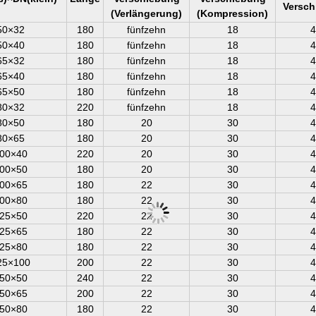
Versch
(Verlängerung)
(Kompression)
50×32
180
fünfzehn
18
4
50×40
180
fünfzehn
18
4
65×32
180
fünfzehn
18
4
65×40
180
fünfzehn
18
4
65×50
180
fünfzehn
18
4
80×32
220
fünfzehn
18
4
80×50
180
20
30
4
80×65
180
20
30
4
00×40
220
20
30
4
00×50
180
20
30
4
00×65
180
22
30
4
00×80
180
22
30
4
25×50
220
22
30
4
25×65
180
22
30
4
25×80
180
22
30
4
25×100
200
22
30
4
50×50
240
22
30
4
50×65
200
22
30
4
50×80
180
22
30
4