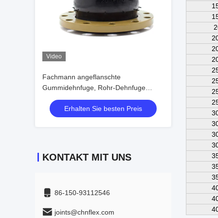
1
1
2
2
2
Video
2
2
Fachmann angeflanschte
2
Gummidehnfuge, Rohr-Dehnfuge
2
DN50-DN1200
2
Erhalten Sie besten Preis
3
3
3
3
KONTAKT MIT UNS
3
3
3
4
86-150-93112546
4
4
joints@chnflex.com