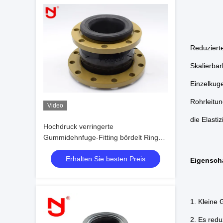
Reduziert
Skalierba
Einzelkug
Rohrleitun
Video
die Elasti
Hochdruck verringerte
Gummidehnfuge-Fitting bördelt Ring
For Compressed Air
Erhalten Sie besten Preis
Eigensch
1. Kleine 
2. Es redu