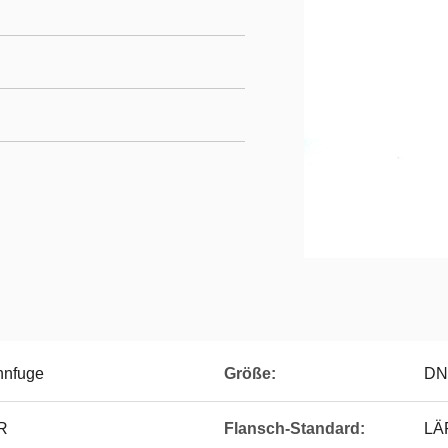
hnfuge
Größe:
DN
R
Flansch-Standard:
LÄR