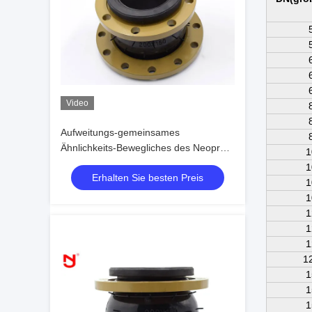
Video
Aufweitungs-gemeinsames
Ähnlichkeits-Bewegliches des Neopren-
1
PN16, das niedrigen Körperschall
1
Erhalten Sie besten Preis
versiegelt
1
1
1
1
1
1
1
1
1