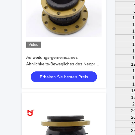
1
1
1
1
1
Video
1
Aufweitungs-gemeinsames
1
Ähnlichkeits-Bewegliches des Neopren-
1
PN16, das niedrigen Körperschall
1
Erhalten Sie besten Preis
versiegelt
1
1
1
1
2
2
2
2
2