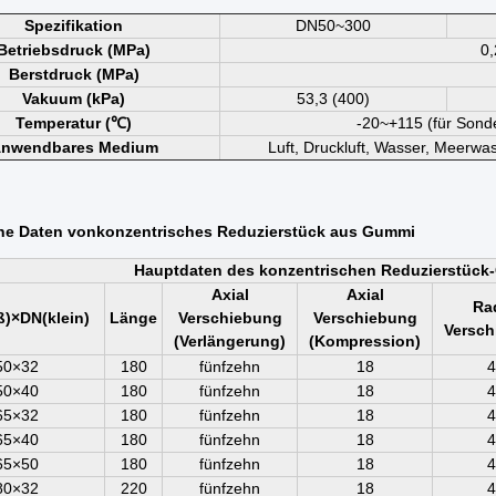
Spezifikation
DN50~300
Betriebsdruck (MPa)
0,
Berstdruck (MPa)
Vakuum (kPa)
53,3 (400)
Temperatur (℃)
-20~+115 (für Son
nwendbares Medium
Luft, Druckluft, Wasser, Meerwas
he Daten von
konzentrisches Reduzierstück aus Gummi
Hauptdaten des konzentrischen Reduzierstüc
Axial
Axial
Rad
)×DN(klein)
Länge
Verschiebung
Verschiebung
Versch
(Verlängerung)
(Kompression)
50×32
180
fünfzehn
18
4
50×40
180
fünfzehn
18
4
65×32
180
fünfzehn
18
4
65×40
180
fünfzehn
18
4
65×50
180
fünfzehn
18
4
80×32
220
fünfzehn
18
4