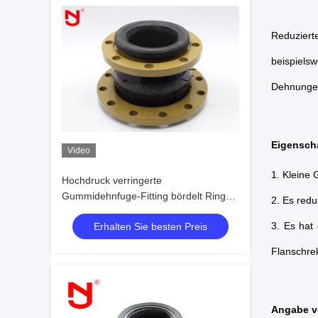
Reduziert
beispiels
Dehnungen
Eigensch
Video
1. Kleine 
Hochdruck verringerte
Gummidehnfuge-Fitting bördelt Ring
2. Es redu
For Compressed Air
3. Es hat
Erhalten Sie besten Preis
Flanschrek
Angabe 