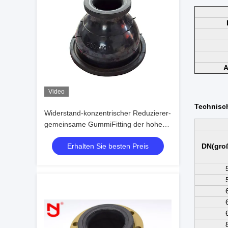
A
Video
Technisc
Widerstand-konzentrischer Reduzierer-
gemeinsame GummiFitting der hohen
Temperatur
Erhalten Sie besten Preis
DN(groß