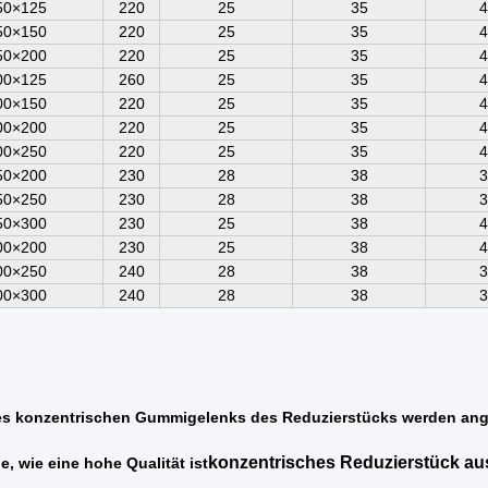
50×125
220
25
35
4
50×150
220
25
35
4
50×200
220
25
35
4
00×125
260
25
35
4
00×150
220
25
35
4
00×200
220
25
35
4
00×250
220
25
35
4
50×200
230
28
38
3
50×250
230
28
38
3
50×300
230
25
38
4
00×200
230
25
38
4
00×250
240
28
38
3
00×300
240
28
38
3
des konzentrischen Gummigelenks des Reduzierstücks werden ang
konzentrisches Reduzierstück a
e, wie eine hohe Qualität ist