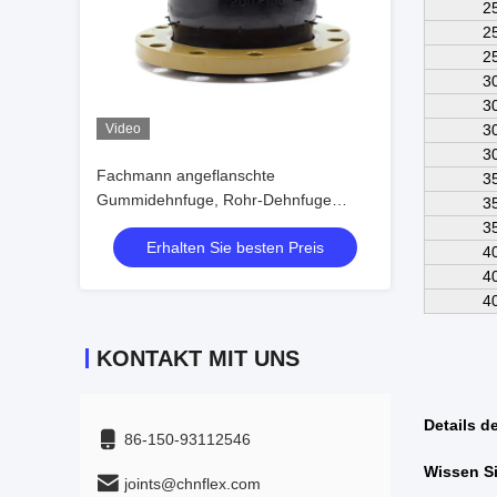
2
2
2
3
3
Video
3
3
Fachmann angeflanschte
3
Gummidehnfuge, Rohr-Dehnfuge
3
DN50-DN1200
3
Erhalten Sie besten Preis
4
4
4
KONTAKT MIT UNS
Details 
86-150-93112546
Wissen Si
joints@chnflex.com