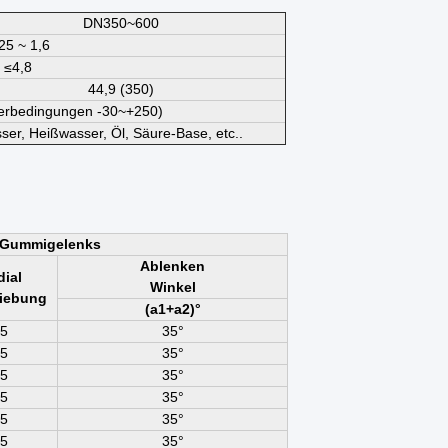
DN350~600
25 ~ 1,6
≤4,8
44,9 (350)
derbedingungen -30~+250)
ser, Heißwasser, Öl, Säure-Base, etc..
k-Gummigelenks
Ablenken
ial
Winkel
iebung
(a1+a2)°
5
35°
5
35°
5
35°
5
35°
5
35°
5
35°