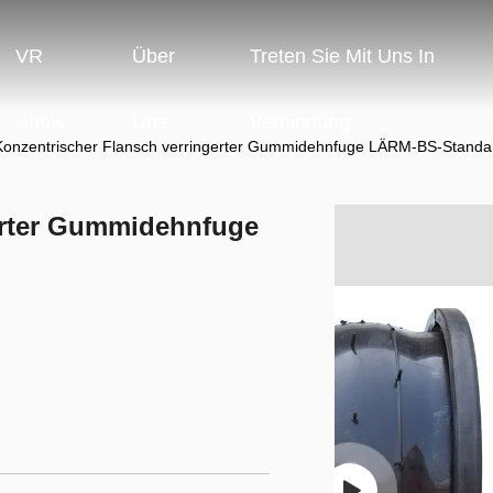
VR
Über
Treten Sie Mit Uns In
Show
Uns
Verbindung
Konzentrischer Flansch verringerter Gummidehnfuge LÄRM-BS-Standa
erter Gummidehnfuge