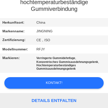
AUSFLUG
hochtemperaturbeständige
Gummiverbindung
QUALITÄTSKONTROLLE
Herkunftsort:
China
TRETEN
Markenname:
JINGNING
SIE
Zertifizierung:
CE，ISO
MIT
Modellnummer:
RFJY
UNS
Markieren:
,
Verringerte Gummidehnfuge
,
IN
Konzentrisches Gummisausdehnungsgelenk
Hochtemperaturbeständiges
Gummisausdehnungsgelenk
VERBINDUNG
KONTAKT!
NACHRICHTEN
DETAILS ENTFALTEN
FORDERN