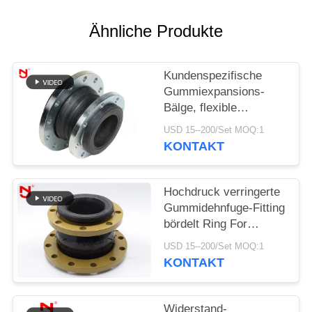
SIE EIN
ZITAT
Ähnliche Produkte
SITEMAP
Kundenspezifische
Gummiexpansions-
Bälge, flexible
DATENSCHUTZRICHTLINIE
Dehnfuge-einzelnes
USD 15--200/Set MOQ:1
Bereich-Medium
KONTAKT
beständig
Hochdruck verringerte
Gummidehnfuge-Fitting
bördelt Ring For
Compressed Air
USD 15--200/Set MOQ:1
KONTAKT
Widerstand-