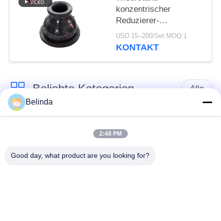
konzentrischer
Reduzierer-
gemeinsame
USD 15--200/Set MOQ:1
GummiFitting der
KONTAKT
hohen Temperatur
Beliebte Kategorien
Alle
Belinda
Gummidehnfuge des
Verlegte Dehnfuge
einzelnen Bereichs
2:48 PM
Good day, what product are you looking for?
epdm
Doppelter Bereich-
Gummidehnfuge
Gummidehnfuge
Metallumsponnener
SchnabeltierRückschlagventil
Schlauch